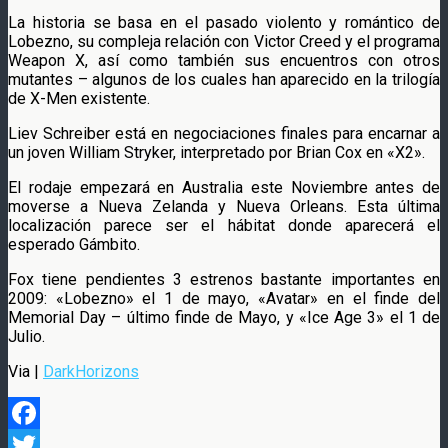
La historia se basa en el pasado violento y romántico de
Lobezno, su compleja relación con Victor Creed y el programa
Weapon X, así como también sus encuentros con otros
mutantes – algunos de los cuales han aparecido en la trilogía
de X-Men existente.
Liev Schreiber está en negociaciones finales para encarnar a
un joven William Stryker, interpretado por Brian Cox en «X2».
El rodaje empezará en Australia este Noviembre antes de
moverse a Nueva Zelanda y Nueva Orleans. Esta última
localización parece ser el hábitat donde aparecerá el
esperado Gámbito.
Fox tiene pendientes 3 estrenos bastante importantes en
2009: «Lobezno» el 1 de mayo, «Avatar» en el finde del
Memorial Day – último finde de Mayo, y «Ice Age 3» el 1 de
Julio.
Via |
DarkHorizons
Facebook