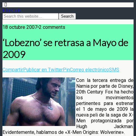
FilmClub
18 octubre 2007•2 comments
‘Lobezno’ se retrasa a Mayo de
2009
Compartir
Publicar en Twitter
Pin
Correo electrónico
SMS
Con la tercera entrega de
Narnia por parte de Disney,
20th Century Fox ha hecho
los movimientos
pertinentes para estrenar
el 1 de mayo de 2009 la
nueva peli de la saga de X-
Men protagonizada por
Hugh Jackman.
Evidentemente, hablamos de «X-Men Origins: Wolverine».