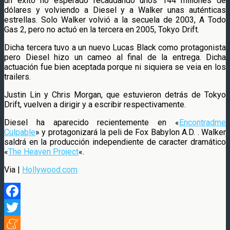
un éxito no esperado recaudando unos 144 millones de
dólares y volviendo a Diesel y a Walker unas auténticas
estrellas. Solo Walker volvió a la secuela de 2003, A Todo
Gas 2, pero no actuó en la tercera en 2005, Tokyo Drift.
Dicha tercera tuvo a un nuevo Lucas Black como protagonista
pero Diesel hizo un cameo al final de la entrega. Dicha
actuación fue bien aceptada porque ni siquiera se veia en los
trailers.
Justin Lin y Chris Morgan, que estuvieron detrás de Tokyo
Drift, vuelven a dirigir y a escribir respectivamente.
Diesel ha aparecido recientemente en «
Encontradme
Culpable
» y protagonizará la peli de Fox Babylon A.D. . Walker
saldrá en la producción independiente de caracter dramático
«
The Heaven Project
«.
Via |
Hollywood.com
Facebook
Twitter