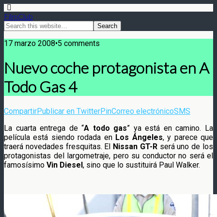
FilmClub
17 marzo 2008•5 comments
Nuevo coche protagonista en A
Todo Gas 4
Compartir
Publicar en Twitter
Pin
Correo electrónico
SMS
La cuarta entrega de “
A todo gas
” ya está en camino. La
película está siendo rodada en
Los Ángeles
, y parece que
traerá novedades fresquitas. El
Nissan GT-R
será uno de los
protagonistas del largometraje, pero su conductor no será el
famosísimo
Vin Diesel
, sino que lo sustituirá Paul Walker.