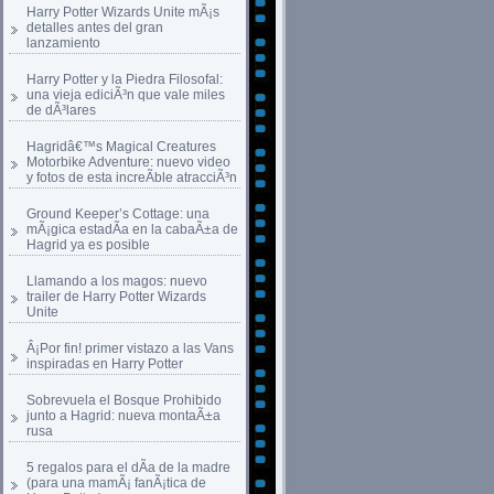
Harry Potter Wizards Unite mÃ¡s
detalles antes del gran
lanzamiento
Harry Potter y la Piedra Filosofal:
una vieja ediciÃ³n que vale miles
de dÃ³lares
Hagridâ€™s Magical Creatures
Motorbike Adventure: nuevo video
y fotos de esta increÃ­ble atracciÃ³n
Ground Keeper’s Cottage: una
mÃ¡gica estadÃ­a en la cabaÃ±a de
Hagrid ya es posible
Llamando a los magos: nuevo
trailer de Harry Potter Wizards
Unite
Â¡Por fin! primer vistazo a las Vans
inspiradas en Harry Potter
Sobrevuela el Bosque Prohibido
junto a Hagrid: nueva montaÃ±a
rusa
5 regalos para el dÃ­a de la madre
(para una mamÃ¡ fanÃ¡tica de