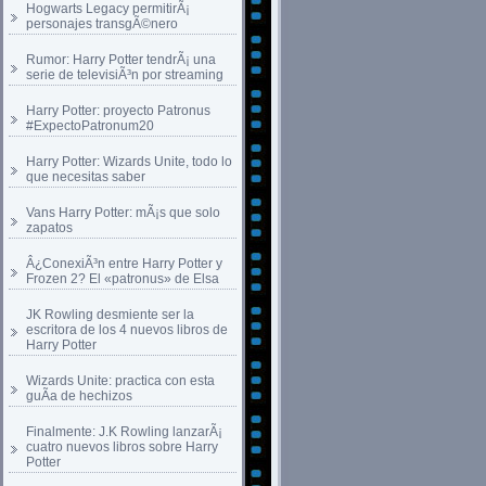
Hogwarts Legacy permitirÃ¡
personajes transgÃ©nero
Rumor: Harry Potter tendrÃ¡ una
serie de televisiÃ³n por streaming
Harry Potter: proyecto Patronus
#ExpectoPatronum20
Harry Potter: Wizards Unite, todo lo
que necesitas saber
Vans Harry Potter: mÃ¡s que solo
zapatos
Â¿ConexiÃ³n entre Harry Potter y
Frozen 2? El «patronus» de Elsa
JK Rowling desmiente ser la
escritora de los 4 nuevos libros de
Harry Potter
Wizards Unite: practica con esta
guÃ­a de hechizos
Finalmente: J.K Rowling lanzarÃ¡
cuatro nuevos libros sobre Harry
Potter