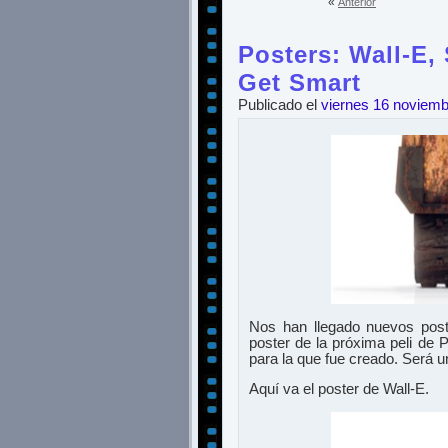
«
Anterior
Posters: Wall-E,
Get Smart
Publicado el
viernes 16 noviem
Nos han llegado nuevos poste
poster de la próxima peli de 
para la que fue creado. Será u
Aquí va el poster de Wall-E.