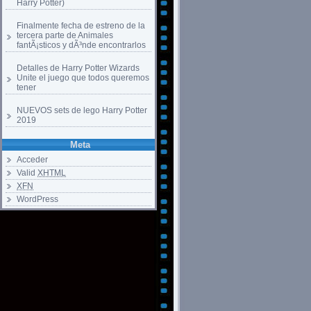
Harry Potter)
Finalmente fecha de estreno de la
tercera parte de Animales
fantÃ¡sticos y dÃ³nde encontrarlos
Detalles de Harry Potter Wizards
Unite el juego que todos queremos
tener
NUEVOS sets de lego Harry Potter
2019
Meta
Acceder
Valid
XHTML
XFN
WordPress