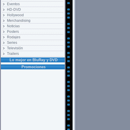
Eventos
HD-DVD
Hollywood
Merchandising
Noticias
Posters
Rodajes
Series
Televisión
Trailers
Lo mejor en BluRay y DVD
Promociones