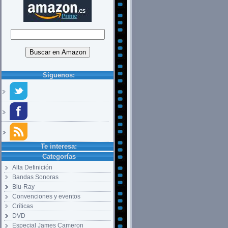
Síguenos:
Te interesa:
Categorías
Alta Definición
Bandas Sonoras
Blu-Ray
Convenciones y eventos
Críticas
DVD
Especial James Cameron