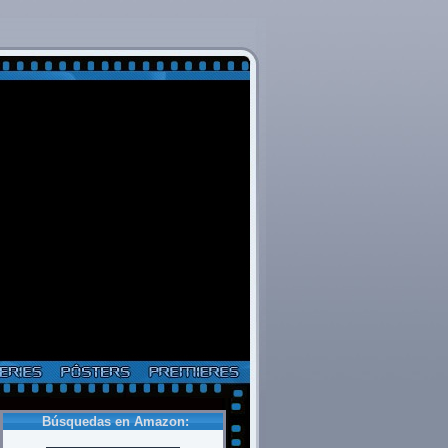
Búsquedas en Amazon: