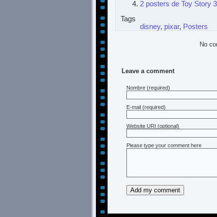
2 posters de Toy Story 3
Tags
disney
,
pixar
,
Posters
No co
Leave a comment
Nombre
(required)
E-mail
(required)
Website URI (optional)
Please type your comment here