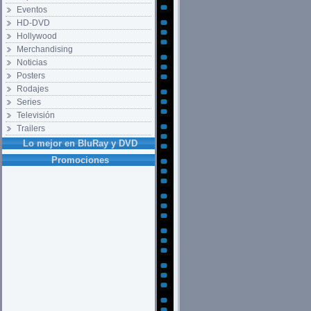
Eventos
HD-DVD
Hollywood
Merchandising
Noticias
Posters
Rodajes
Series
Televisión
Trailers
Lo mejor en BluRay y DVD
Promociones