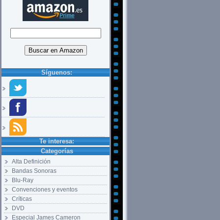
Síguenos:
Te interesa:
Categorías
Alta Definición
Bandas Sonoras
Blu-Ray
Convenciones y eventos
Críticas
DVD
Especial James Cameron