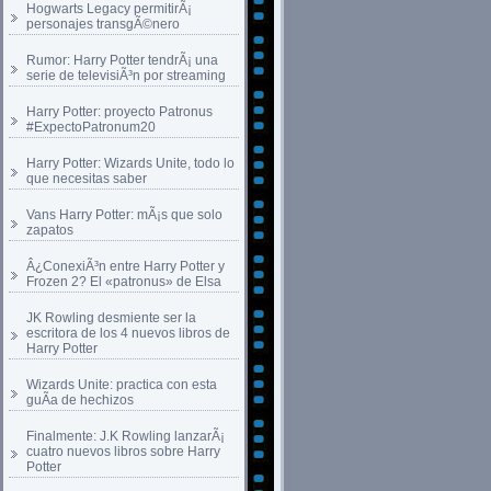
Hogwarts Legacy permitirÃ¡
personajes transgÃ©nero
Rumor: Harry Potter tendrÃ¡ una
serie de televisiÃ³n por streaming
Harry Potter: proyecto Patronus
#ExpectoPatronum20
Harry Potter: Wizards Unite, todo lo
que necesitas saber
Vans Harry Potter: mÃ¡s que solo
zapatos
Â¿ConexiÃ³n entre Harry Potter y
Frozen 2? El «patronus» de Elsa
JK Rowling desmiente ser la
escritora de los 4 nuevos libros de
Harry Potter
Wizards Unite: practica con esta
guÃ­a de hechizos
Finalmente: J.K Rowling lanzarÃ¡
cuatro nuevos libros sobre Harry
Potter