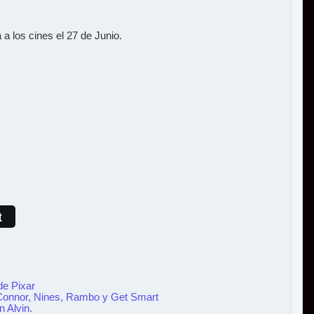
 a los cines el 27 de Junio.
t
de Pixar
 Connor, Nines, Rambo y Get Smart
n Alvin.