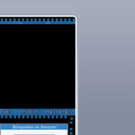
Búsquedas en Amazon: