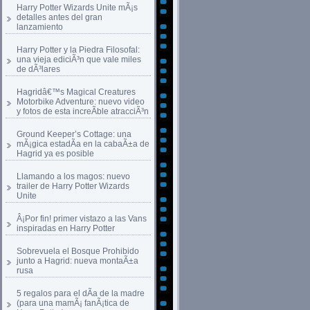
Harry Potter Wizards Unite mÃ¡s
detalles antes del gran
lanzamiento
Harry Potter y la Piedra Filosofal:
una vieja ediciÃ³n que vale miles
de dÃ³lares
Hagridâ€™s Magical Creatures
Motorbike Adventure: nuevo video
y fotos de esta increÃ­ble atracciÃ³n
Ground Keeper’s Cottage: una
mÃ¡gica estadÃ­a en la cabaÃ±a de
Hagrid ya es posible
Llamando a los magos: nuevo
trailer de Harry Potter Wizards
Unite
Â¡Por fin! primer vistazo a las Vans
inspiradas en Harry Potter
Sobrevuela el Bosque Prohibido
junto a Hagrid: nueva montaÃ±a
rusa
5 regalos para el dÃ­a de la madre
(para una mamÃ¡ fanÃ¡tica de