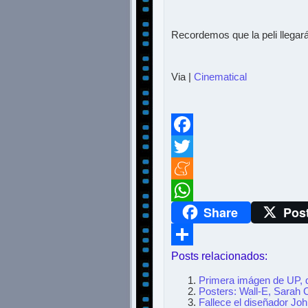
Recordemos que la peli llegará
Via |
Cinematical
Facebook
Twitter
Meneame
Share
Pos
WhatsApp
Posts relacionados:
Compartir
Primera imágen de UP, 
Posters: Wall-E, Sarah
Fallece el diseñador Joh