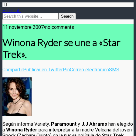
FilmClub
11 noviembre 2007•no comments
Winona Ryder se une a «Star
Trek».
Compartir
Publicar en Twitter
Pin
Correo electrónico
SMS
Según informa
Variety,
Paramount
y
J.J Abrams
han elegido
a
Winona Ryder
para interpretar a la madre Vulcana del joven
Spock (Zachary Quinto) en la nueva película de
Star Trek
.