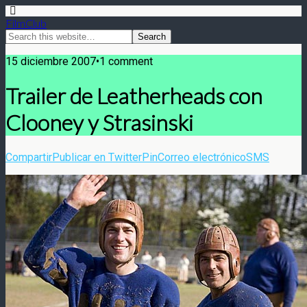
FilmClub
15 diciembre 2007•1 comment
Trailer de Leatherheads con
Clooney y Strasinski
Compartir
Publicar en Twitter
Pin
Correo electrónico
SMS