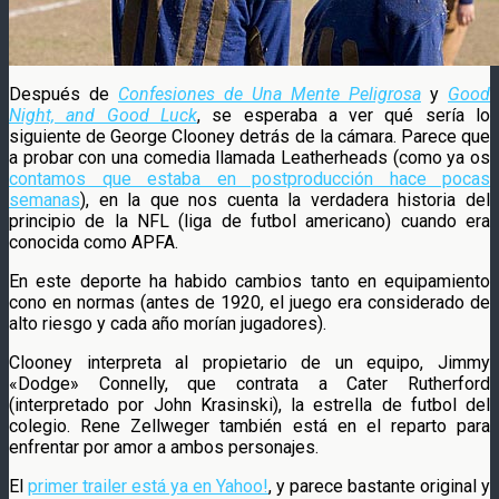
Después de
Confesiones de Una Mente Peligrosa
y
Good
Night, and Good Luck
, se esperaba a ver qué sería lo
siguiente de George Clooney detrás de la cámara. Parece que
a probar con una comedia llamada Leatherheads (como ya os
contamos que estaba en postproducción hace pocas
semanas
), en la que nos cuenta la verdadera historia del
principio de la NFL (liga de futbol americano) cuando era
conocida como APFA.
En este deporte ha habido cambios tanto en equipamiento
cono en normas (antes de 1920, el juego era considerado de
alto riesgo y cada año morían jugadores).
Clooney interpreta al propietario de un equipo, Jimmy
«Dodge» Connelly, que contrata a Cater Rutherford
(interpretado por John Krasinski), la estrella de futbol del
colegio. Rene Zellweger también está en el reparto para
enfrentar por amor a ambos personajes.
El
primer trailer está ya en Yahoo!
, y parece bastante original y