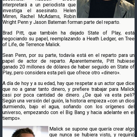
interpretará a un periodista que
investiga el asesinato. Helen
Mirren, Rachel McAdams, Robin
Wright Penn y Jason Bateman forman parte del reparto.
Brad Pitt, que también ha dejado State of Play, está
negociando su papel, reemplazando a Heath Ledger, en Tree
of Life, de Terrence Malick.
Sean Penn, por su parte, todavía está en el reparto para un
papel de actor de reparto. Aparentemente, Pitt hubiese
ganado 20 millones de dólares de haber seguido en State of
Play, pero considera esta peli que ofrece otro «dinero».
A día de hoy y a su edad, hay que respetar a un actor que dice
que no a ganar tanto dinero, y prefiere trabajar para Malick
casi por poca cantidad de dinero. ¿De qué va esta peli?
Según una versión del guión, la historia empieza «con un dios
durmiendo, bajo el agua, soñando con los orígenes del
universo, empezando con el Big Bang y hacia adelante en el
tiempo».
Malick se supone que quería crear algo
que nunca se hubiera visto, y requirió