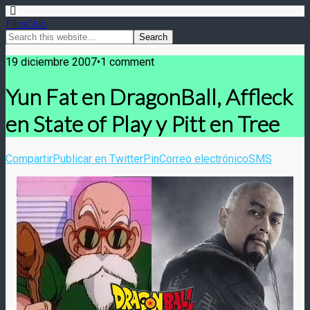
FilmClub
19 diciembre 2007•1 comment
Yun Fat en DragonBall, Affleck
en State of Play y Pitt en Tree
Compartir
Publicar en Twitter
Pin
Correo electrónico
SMS