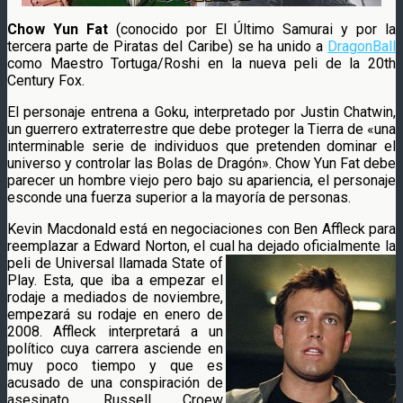
Chow Yun Fat
(conocido por El Último Samurai y por la
tercera parte de Piratas del Caribe) se ha unido a
DragonBall
como Maestro Tortuga/Roshi en la nueva peli de la 20th
Century Fox.
El personaje entrena a Goku, interpretado por Justin Chatwin,
un guerrero extraterrestre que debe proteger la Tierra de «una
interminable serie de individuos que pretenden dominar el
universo y controlar las Bolas de Dragón». Chow Yun Fat debe
parecer un hombre viejo pero bajo su apariencia, el personaje
esconde una fuerza superior a la mayoría de personas.
Kevin Macdonald está en negociaciones con Ben Affleck para
reemplazar a Edward Norton, el cual ha dejado oficialmente
la
peli de Universal llamada State of
Play. Esta, que iba a empezar el
rodaje a mediados de noviembre,
empezará su rodaje en enero de
2008. Affleck interpretará a un
político cuya carrera asciende en
muy poco tiempo y que es
acusado de una conspiración de
asesinato. Russell Croew