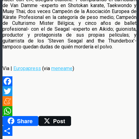
de Van Damme -experto en Shotokan karate, Taekwondo y
Muay Thai; dos veces Campeón de la Asociación Europea de
Kárate Profesional en la categoría de peso medio; Campeón
de Culturismo Mister Bélgica; y cinco años de ballet
profesional- con el de Seagal -experto en Aikido; guionista,
productor y protagonista de sus propias películas; y
guitarrista de los ‘Steven Seagal and the Thunderbox’-
tampoco quedan dudas de quién mordería el polvo.
Via |
Europapress
(via
meneame
)
Facebook
Twitter
Meneame
Share
Post
WhatsApp