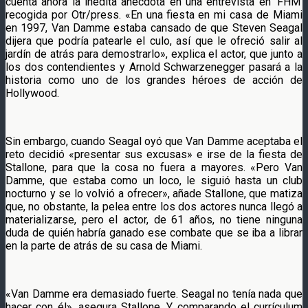
cuenta ahora la inédita anécdota en una entrevista en ‘FHM’
recogida por Otr/press. «En una fiesta en mi casa de Miami
en 1997, Van Damme estaba cansado de que Steven Seagal
dijera que podría patearle el culo, así que le ofreció salir al
jardín de atrás para demostrarlo», explica el actor, que junto a
los dos contendientes y Arnold Schwarzenegger pasará a la
historia como uno de los grandes héroes de acción de
Hollywood.
Sin embargo, cuando Seagal oyó que Van Damme aceptaba el
reto decidió «presentar sus excusas» e irse de la fiesta de
Stallone, para que la cosa no fuera a mayores. «Pero Van
Damme, que estaba como un loco, le siguió hasta un club
nocturno y se lo volvió a ofrecer», añade Stallone, que matiza
que, no obstante, la pelea entre los dos actores nunca llegó a
materializarse, pero el actor, de 61 años, no tiene ninguna
duda de quién habría ganado ese combate que se iba a librar
en la parte de atrás de su casa de Miami.
«Van Damme era demasiado fuerte. Seagal no tenía nada que
hacer con él», asegura Stallone. Y comparando el currículum