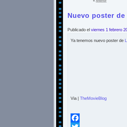
«
Anterior
Nuevo poster de
Publicado el
viernes 1 febrero 2
Ya tenemos nuevo poster de
L
Via |
TheMovieBlog
Facebook