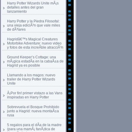
Harry Potter Wizards Unite mÃ¡s
detalles antes del gran
lanzamiento
Harry Potter y la Piedra Filosofal:
una vieja ediciÃ³n que vale miles
de dÃ³lares
Hagridâ€™s Magical Creatures
Motorbike Adventure: nuevo video
y fotos de esta increÃ­ble atracciÃ³n
Ground Keeper’s Cottage: una
mÃ¡gica estadÃ­a en la cabaÃ±a de
Hagrid ya es posible
Llamando a los magos: nuevo
trailer de Harry Potter Wizards
Unite
Â¡Por fin! primer vistazo a las Vans
inspiradas en Harry Potter
Sobrevuela el Bosque Prohibido
junto a Hagrid: nueva montaÃ±a
rusa
5 regalos para el dÃ­a de la madre
(para una mamÃ¡ fanÃ¡tica de