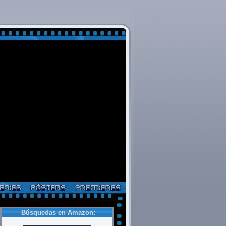
Búsquedas en Amazon: