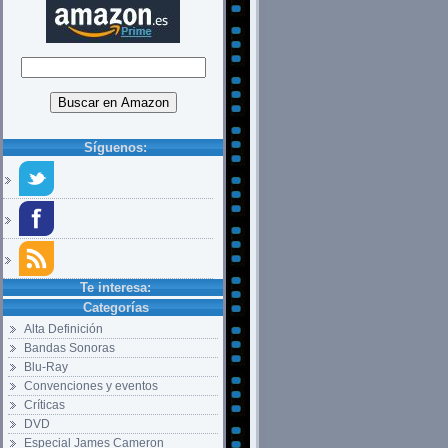
Síguenos:
Te interesa:
Categorías
Alta Definición
Bandas Sonoras
Blu-Ray
Convenciones y eventos
Críticas
DVD
Especial James Cameron