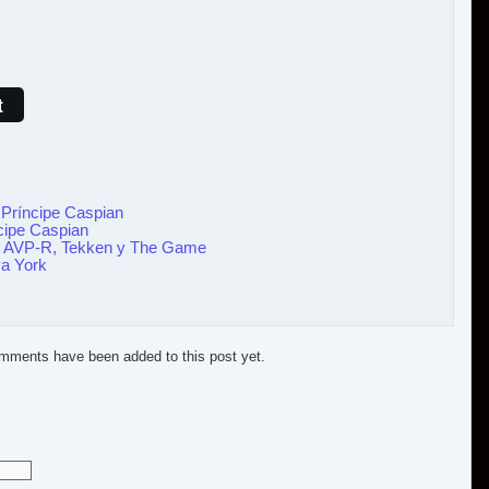
t
Príncipe Caspian
cipe Caspian
, AVP-R, Tekken y The Game
a York
mments have been added to this post yet.