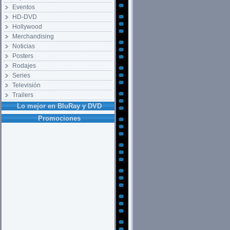
Eventos
HD-DVD
Hollywood
Merchandising
Noticias
Posters
Rodajes
Series
Televisión
Trailers
Lo mejor en BluRay y DVD
Promociones