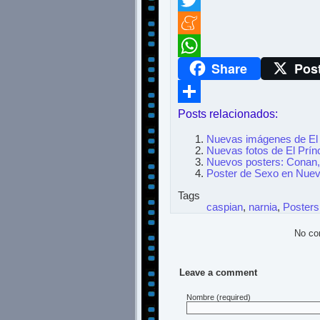
Twitter
Meneame
Share
Pos
WhatsApp
Posts relacionados:
Compartir
Nuevas imágenes de El 
Nuevas fotos de El Prín
Nuevos posters: Conan
Poster de Sexo en Nuev
Tags
caspian
,
narnia
,
Posters
No co
Leave a comment
Nombre
(required)