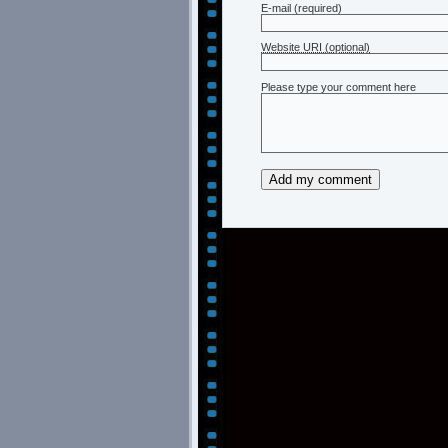
E-mail
(required)
Website URI (optional)
Please type your comment here