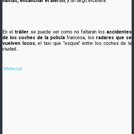
llantas, ensanchar el alerón
, y un largo etcétera.
En el
tráiler
se puede ver como no faltarán los
accidentes
de los coches de la policía
francesa, los
radares que se
vuelven locos
, el taxi que “esquia” entre los coches de la
ciudad…
WPvideo 1.10