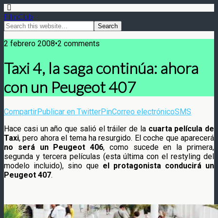
FilmClub
2 febrero 2008•2 comments
Taxi 4, la saga continúa: ahora
con un Peugeot 407
Compartir
Publicar en Twitter
Pin
Correo electrónico
SMS
Hace casi un año que salió el tráiler de la
cuarta película de
Taxi
, pero ahora el tema ha resurgido. El coche que aparecerá
no será un Peugeot 406
, como sucede en la primera,
segunda y tercera películas (esta última con el restyling del
modelo incluido), sino que
el protagonista conducirá un
Peugeot 407
.