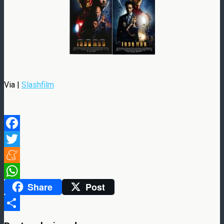
Via |
Slashfilm
Facebook
Twitter
Meneame
Share
Post
WhatsApp
Compartir