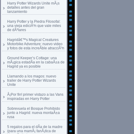
Harry Potter Wizards Unite mÃ¡s
detalles antes del gran
lanzamiento
Harry Potter y la Piedra Filosofal:
una vieja ediciÃ³n que vale miles
de dÃ³lares
Hagridâ€™s Magical Creatures
Motorbike Adventure: nuevo video
y fotos de esta increÃ­ble atracciÃ³n
Ground Keeper’s Cottage: una
mÃ¡gica estadÃ­a en la cabaÃ±a de
Hagrid ya es posible
Llamando a los magos: nuevo
trailer de Harry Potter Wizards
Unite
Â¡Por fin! primer vistazo a las Vans
inspiradas en Harry Potter
Sobrevuela el Bosque Prohibido
junto a Hagrid: nueva montaÃ±a
rusa
5 regalos para el dÃ­a de la madre
(para una mamÃ¡ fanÃ¡tica de