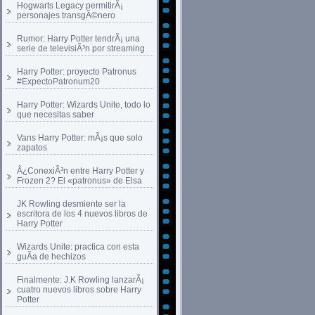
Hogwarts Legacy permitirÃ¡
personajes transgÃ©nero
Rumor: Harry Potter tendrÃ¡ una
serie de televisiÃ³n por streaming
Harry Potter: proyecto Patronus
#ExpectoPatronum20
Harry Potter: Wizards Unite, todo lo
que necesitas saber
Vans Harry Potter: mÃ¡s que solo
zapatos
Â¿ConexiÃ³n entre Harry Potter y
Frozen 2? El «patronus» de Elsa
JK Rowling desmiente ser la
escritora de los 4 nuevos libros de
Harry Potter
Wizards Unite: practica con esta
guÃ­a de hechizos
Finalmente: J.K Rowling lanzarÃ¡
cuatro nuevos libros sobre Harry
Potter