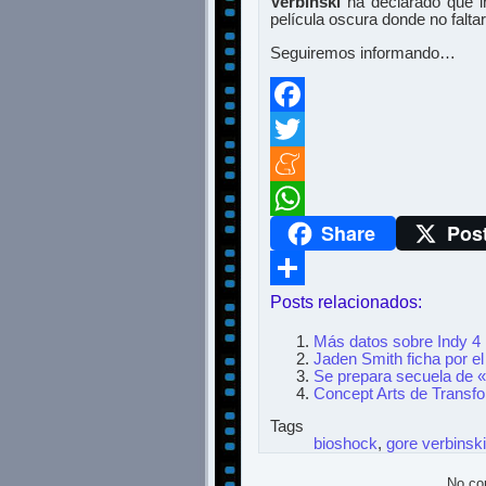
Verbinski
ha declarado que i
película oscura donde no falt
Seguiremos informando…
Facebook
Twitter
Meneame
Share
Pos
WhatsApp
Posts relacionados:
Compartir
Más datos sobre Indy 4
Jaden Smith ficha por el
Se prepara secuela de 
Concept Arts de Transf
Tags
bioshock
,
gore verbinski
No co