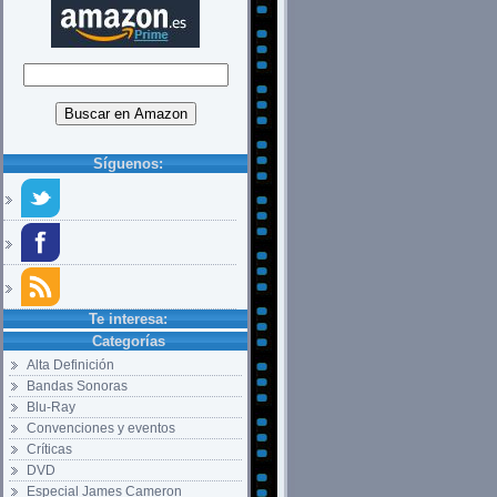
Síguenos:
Te interesa:
Categorías
Alta Definición
Bandas Sonoras
Blu-Ray
Convenciones y eventos
Críticas
DVD
Especial James Cameron