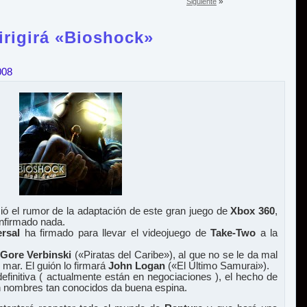
»
Siguiente
irigirá «Bioshock»
008
 el rumor de la adaptación de este gran juego de
Xbox 360
,
nfirmado nada.
ersal
ha firmado para llevar el videojuego de
Take-Two
a la
Gore Verbinski
(«Piratas del Caribe»), al que no se le da mal
l mar. El guión lo firmará
John Logan
(«El Último Samurai»).
efinitiva ( actualmente están en negociaciones ), el hecho de
n nombres tan conocidos da buena espina.