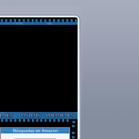
Búsquedas en Amazon: