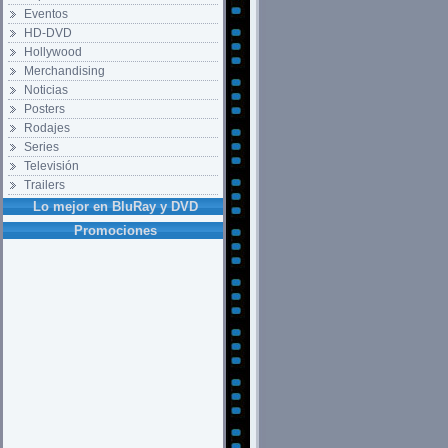
Eventos
HD-DVD
Hollywood
Merchandising
Noticias
Posters
Rodajes
Series
Televisión
Trailers
Lo mejor en BluRay y DVD
Promociones