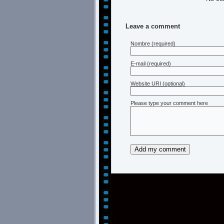
Leave a comment
Nombre
(required)
E-mail
(required)
Website URI (optional)
Please type your comment here