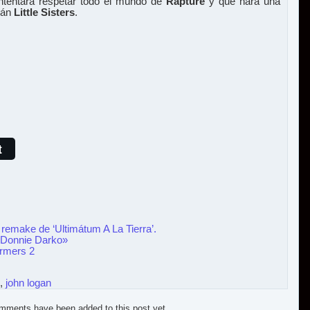
ntentará respetar todo el mundo de
Rapture
y que hará una
arán
Little Sisters
.
t
 remake de ‘Ultimátum A La Tierra’.
«Donnie Darko»
ormers 2
,
john logan
mments have been added to this post yet.