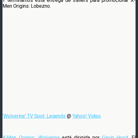
Y terminamos esta entrega de trailers para promocionar X-
Men Origins: Lobezno.
'Wolverine' TV Spot: Legends
@
Yahoo! Video
X-Men Origins: Wolverine
está dirigida por
Gavin Hood
. El