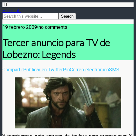
FilmClub
19 febrero 2009•no comments
Tercer anuncio para TV de
Lobezno: Legends
Compartir
Publicar en Twitter
Pin
Correo electrónico
SMS