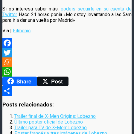
Si os interesa saber más,
podeis seguirle en su cuenta de
Twitter
. Hace 21 horas ponía «Me estoy levantando a las 5am
para ir a dar una vuelta por Madrid»
Via |
Filmonic
Facebook
Twitter
Meneame
Share
Post
WhatsApp
Compartir
Posts relacionados:
Trailer final de X-Men Origins: Lobezno
Último poster oficial de Lobezno
Trailer para TV de X-Men: Lobezno
Poster francés y tres imágenes de Lobezno