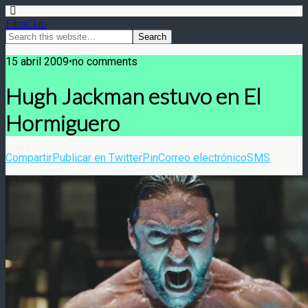
FilmClub
15 abril 2009•no comments
Hugh Jackman estuvo en El
Hormiguero
Compartir
Publicar en Twitter
Pin
Correo electrónico
SMS