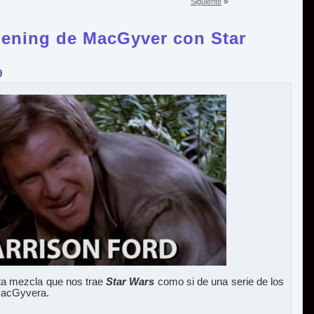
»
Siguiente
pening de MacGyver con Star
9
sta mezcla que nos trae
Star Wars
como si de una serie de los
 MacGyvera.