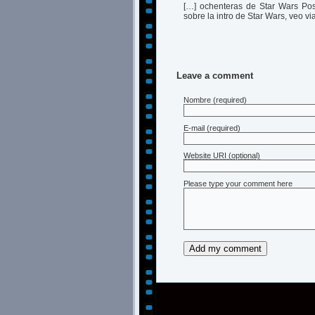
[…] ochenteras de Star Wars Pos
sobre la intro de Star Wars, veo 
Leave a comment
Nombre
(required)
E-mail
(required)
Website URI (optional)
Please type your comment here