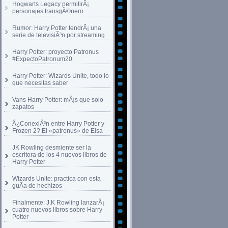
Hogwarts Legacy permitirÃ¡
personajes transgÃ©nero
Rumor: Harry Potter tendrÃ¡ una
serie de televisiÃ³n por streaming
Harry Potter: proyecto Patronus
#ExpectoPatronum20
Harry Potter: Wizards Unite, todo lo
que necesitas saber
Vans Harry Potter: mÃ¡s que solo
zapatos
Â¿ConexiÃ³n entre Harry Potter y
Frozen 2? El «patronus» de Elsa
JK Rowling desmiente ser la
escritora de los 4 nuevos libros de
Harry Potter
Wizards Unite: practica con esta
guÃ­a de hechizos
Finalmente: J.K Rowling lanzarÃ¡
cuatro nuevos libros sobre Harry
Potter