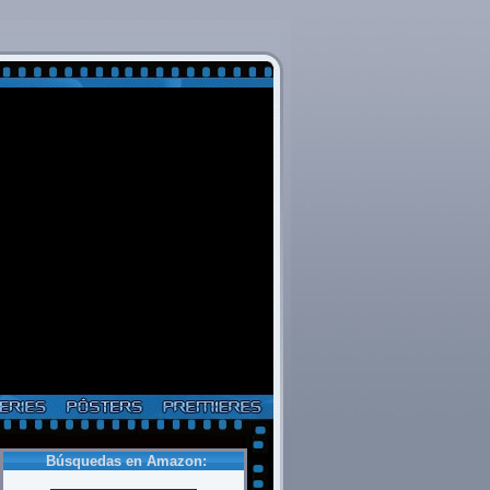
Búsquedas en Amazon: