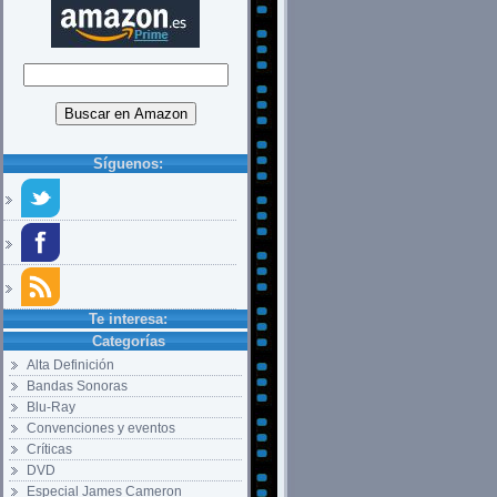
Síguenos:
Te interesa:
Categorías
Alta Definición
Bandas Sonoras
Blu-Ray
Convenciones y eventos
Críticas
DVD
Especial James Cameron