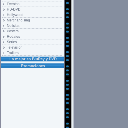
Eventos
HD-DVD
Hollywood
Merchandising
Noticias
Posters
Rodajes
Series
Televisión
Trailers
Lo mejor en BluRay y DVD
Promociones