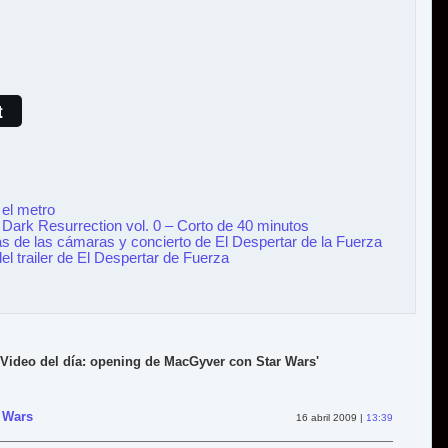
t
el metro
 Dark Resurrection vol. 0 – Corto de 40 minutos
 de las cámaras y concierto de El Despertar de la Fuerza
del trailer de El Despertar de Fuerza
'Video del día: opening de MacGyver con Star Wars'
r Wars
16 abril 2009 |
13:39