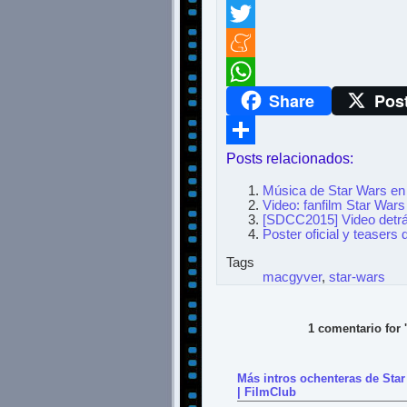
Facebook
Twitter
Meneame
Share
Pos
WhatsApp
Posts relacionados:
Compartir
Música de Star Wars en 
Video: fanfilm Star Wars
[SDCC2015] Video detrás
Poster oficial y teasers 
Tags
macgyver
,
star-wars
1 comentario for 
Más intros ochenteras de Sta
| FilmClub