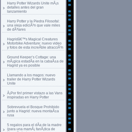
Harry Potter Wizards Unite mÃ¡s
detalles antes del gran
lanzamiento
Harry Potter y la Piedra Filosofal:
una vieja ediciÃ³n que vale miles
de dÃ³lares
Hagridâ€™s Magical Creatures
Motorbike Adventure: nuevo video
y fotos de esta increÃ­ble atracciÃ³n
Ground Keeper’s Cottage: una
mÃ¡gica estadÃ­a en la cabaÃ±a de
Hagrid ya es posible
Llamando a los magos: nuevo
trailer de Harry Potter Wizards
Unite
Â¡Por fin! primer vistazo a las Vans
inspiradas en Harry Potter
Sobrevuela el Bosque Prohibido
junto a Hagrid: nueva montaÃ±a
rusa
5 regalos para el dÃ­a de la madre
(para una mamÃ¡ fanÃ¡tica de