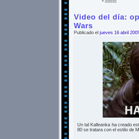
«
Anterior
Video del día: o
Wars
Publicado el
jueves 16 abril 200
Un tal Kalleanka ha creado e
80 se tratara con el estilo de