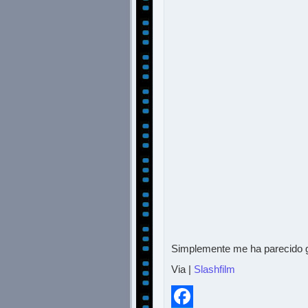
Simplemente me ha parecido g
Via |
Slashfilm