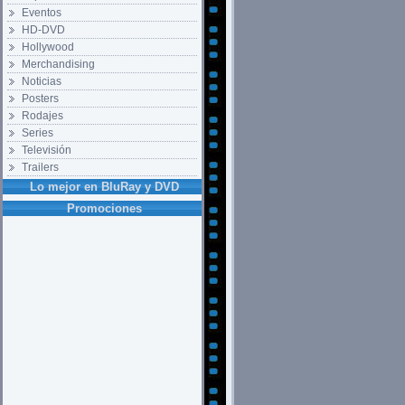
Eventos
HD-DVD
Hollywood
Merchandising
Noticias
Posters
Rodajes
Series
Televisión
Trailers
Lo mejor en BluRay y DVD
Promociones