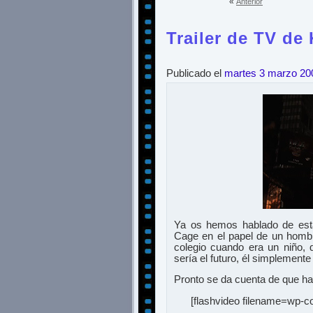
«
Anterior
Trailer de TV de
Publicado el
martes 3 marzo 20
Ya os hemos hablado de est
Cage en el papel de un hombr
colegio cuando era un niño, 
sería el futuro, él simplement
Pronto se da cuenta de que h
[flashvideo filename=wp-c