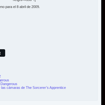
o para el 8 abril de 2009.
t
2
gerous
k Dangerous
de las cámaras de The Sorcerer’s Apprentice