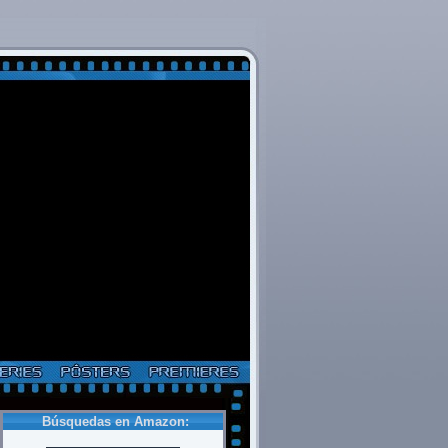
Búsquedas en Amazon: