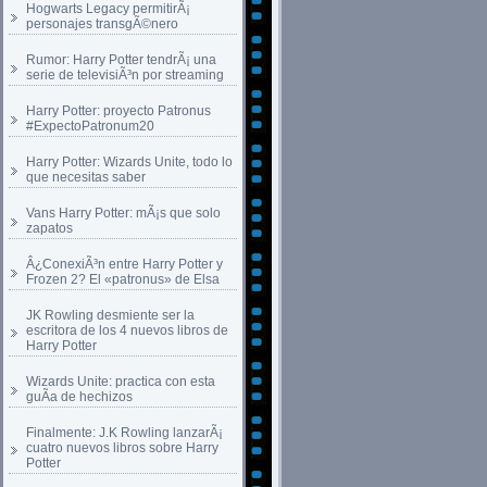
Hogwarts Legacy permitirÃ¡
personajes transgÃ©nero
Rumor: Harry Potter tendrÃ¡ una
serie de televisiÃ³n por streaming
Harry Potter: proyecto Patronus
#ExpectoPatronum20
Harry Potter: Wizards Unite, todo lo
que necesitas saber
Vans Harry Potter: mÃ¡s que solo
zapatos
Â¿ConexiÃ³n entre Harry Potter y
Frozen 2? El «patronus» de Elsa
JK Rowling desmiente ser la
escritora de los 4 nuevos libros de
Harry Potter
Wizards Unite: practica con esta
guÃ­a de hechizos
Finalmente: J.K Rowling lanzarÃ¡
cuatro nuevos libros sobre Harry
Potter