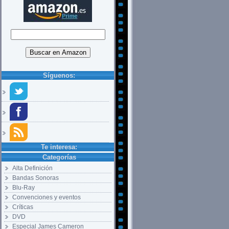
Síguenos:
Te interesa:
Categorías
Alta Definición
Bandas Sonoras
Blu-Ray
Convenciones y eventos
Críticas
DVD
Especial James Cameron