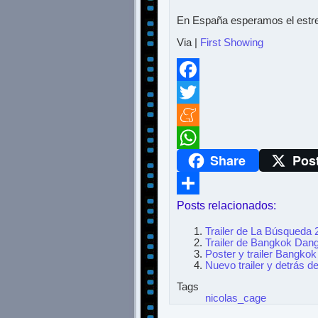
En España esperamos el estren
Via |
First Showing
Facebook
Twitter
Meneame
Share
Pos
WhatsApp
Posts relacionados:
Compartir
Trailer de La Búsqueda 
Trailer de Bangkok Dan
Poster y trailer Bangko
Nuevo trailer y detrás 
Tags
nicolas_cage