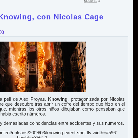
»
Siguiente
 Knowing, con Nicolas Cage
09
a peli de Alex Proyas,
Knowing
, protagonizada por Nicolas
e que descubre tras abrir un cofre del tiempo que hizo en el
que, mientras los otros niños dibujaban como pensaban que
e habia escrito números.
ay demasiadas coincidencias entre accidentes y sus números.
ontent/uploads/2009/03/knowing-event-spot.flv width=»596″
height=»356″ /]