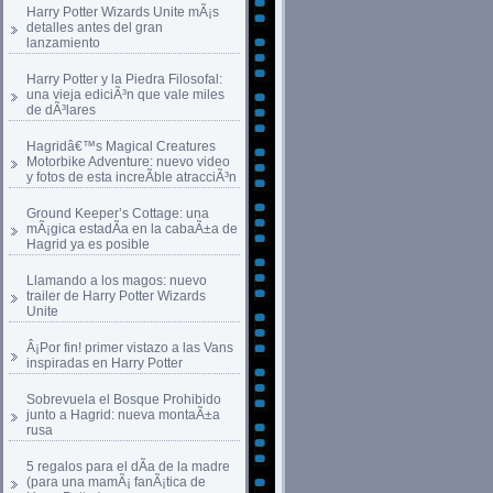
Harry Potter Wizards Unite mÃ¡s
detalles antes del gran
lanzamiento
Harry Potter y la Piedra Filosofal:
una vieja ediciÃ³n que vale miles
de dÃ³lares
Hagridâ€™s Magical Creatures
Motorbike Adventure: nuevo video
y fotos de esta increÃ­ble atracciÃ³n
Ground Keeper’s Cottage: una
mÃ¡gica estadÃ­a en la cabaÃ±a de
Hagrid ya es posible
Llamando a los magos: nuevo
trailer de Harry Potter Wizards
Unite
Â¡Por fin! primer vistazo a las Vans
inspiradas en Harry Potter
Sobrevuela el Bosque Prohibido
junto a Hagrid: nueva montaÃ±a
rusa
5 regalos para el dÃ­a de la madre
(para una mamÃ¡ fanÃ¡tica de