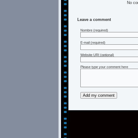
No co
Leave a comment
Nombre
(required)
E-mail
(required)
Website URI (optional)
Please type your comment here