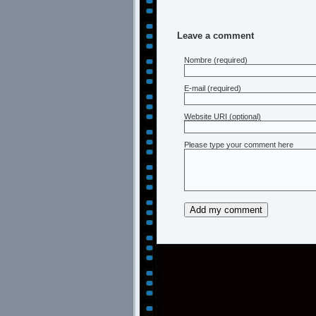
Leave a comment
Nombre
(required)
E-mail
(required)
Website URI (optional)
Please type your comment here