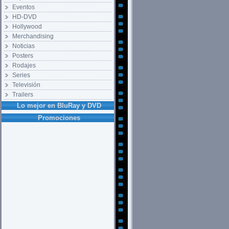
Eventos
HD-DVD
Hollywood
Merchandising
Noticias
Posters
Rodajes
Series
Televisión
Trailers
Lo mejor en BluRay y DVD
Promociones