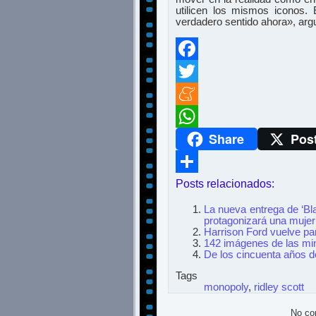
utilicen los mismos iconos.
verdadero sentido ahora», ar
Facebook
Twitter
Meneame
Share
Pos
WhatsApp
Posts relacionados:
Compartir
La nueva entrega de ‘Bla
protagonizará una mujer
Harrison Ford vuelve par
142 imágenes de las mi
De los cincuenta años d
Tags
monopoly
,
ridley scott
No co