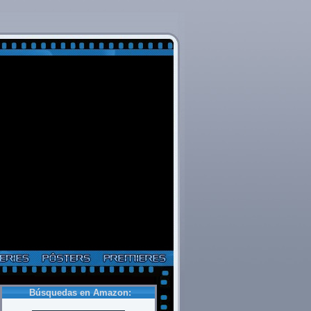
Búsquedas en Amazon: