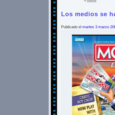
«
Anterior
Los medios se h
Publicado el
martes 3 marzo 20