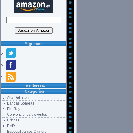
Síguenos:
Te interesa:
Categorías
Alta Definición
Bandas Sonoras
Blu-Ray
Convenciones y eventos
Críticas
DVD
Especial James Cameron