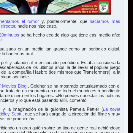
mentamos el rumor
y, posteriormente, que
hacíamos más
 director
, nadie nos hizo caso.
20minutos
se ha hecho eco de algo que tiene casi medio año:
l.
alizado en un medio tan grande como un periódico digital.
e lo hacemos mal.
 peli y citando al mencionado periódico:
Estaba considerada
cabelladas de los últimos años, la de llevar el popular juego
de la compañía Hasbro (los mismos que Transformers), a la
 sigue adelante.
 Movies Blog
, Goldner se ha mostrado entusiasmado con el
, se trata de un momento en que todo el mundo está pendiente
falta de dinero en los hogares. «No puedes conectar las noticias
ncieros y lo que está pasando allí», comentó.
 y la imaginación de la guionista Pamela Pettler (
La novia
idley Scott
, que se hará cargo de la dirección del filme y muy
eas de producción.
ibiendo un gran guión sobre un tipo de gente real debiéndose
 un juego del ‘Monopoly’, no la del juego de mesa, aunque se