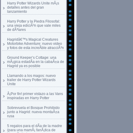
Harry Potter Wizards Unite mÃ¡s
detalles antes del gran
lanzamiento
Harry Potter y la Piedra Filosofal:
una vieja ediciÃ³n que vale miles
de dÃ³lares
Hagridâ€™s Magical Creatures
Motorbike Adventure: nuevo video
y fotos de esta increÃ­ble atracciÃ³n
Ground Keeper’s Cottage: una
mÃ¡gica estadÃ­a en la cabaÃ±a de
Hagrid ya es posible
Llamando a los magos: nuevo
trailer de Harry Potter Wizards
Unite
Â¡Por fin! primer vistazo a las Vans
inspiradas en Harry Potter
Sobrevuela el Bosque Prohibido
junto a Hagrid: nueva montaÃ±a
rusa
5 regalos para el dÃ­a de la madre
(para una mamÃ¡ fanÃ¡tica de