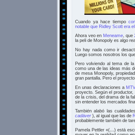
Cuando ya hace tiempo
co
notable que Ridley Scott era el
Ahora veo en
Meneame
, que
la peli de Monopoly es algo rea
No hay nada como ir desactu
Luego somos nosotros los qu
Pero volviendo al tema de la
como una de las ideas más des
de mesa Monopoly, propiedad 
gran pantalla. Pero el proyecto
En unas declaraciones a
MTV
proyecto. Según el productor
de la crisis, del drama de la 
sin entender los mercados fina
También alabó las cualidades
cadáver
), al igual que las de
R
probablemente también de tar
Pamela Pettler «(…) está escr
mover en la realidad como en