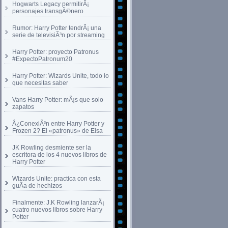
Hogwarts Legacy permitirÃ¡
personajes transgÃ©nero
Rumor: Harry Potter tendrÃ¡ una
serie de televisiÃ³n por streaming
Harry Potter: proyecto Patronus
#ExpectoPatronum20
Harry Potter: Wizards Unite, todo lo
que necesitas saber
Vans Harry Potter: mÃ¡s que solo
zapatos
Â¿ConexiÃ³n entre Harry Potter y
Frozen 2? El «patronus» de Elsa
JK Rowling desmiente ser la
escritora de los 4 nuevos libros de
Harry Potter
Wizards Unite: practica con esta
guÃ­a de hechizos
Finalmente: J.K Rowling lanzarÃ¡
cuatro nuevos libros sobre Harry
Potter