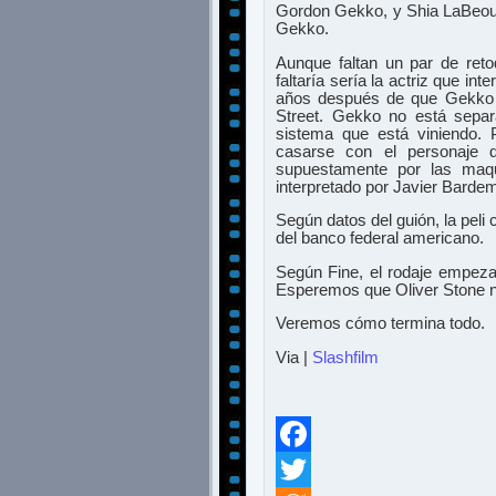
Gordon Gekko, y Shia LaBeouf,
Gekko.
Aunque faltan un par de reto
faltaría sería la actriz que in
años después de que Gekko in
Street. Gekko no está separa
sistema que está viniendo. 
casarse con el personaje d
supuestamente por las maqu
interpretado por Javier Barde
Según datos del guión, la peli
del banco federal americano.
Según Fine, el rodaje empezar
Esperemos que Oliver Stone no
Veremos cómo termina todo.
Via |
Slashfilm
Facebook