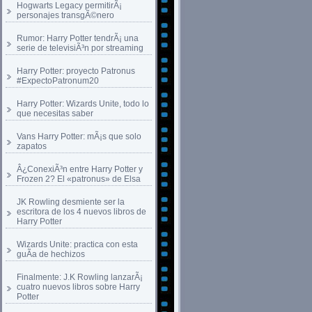
Hogwarts Legacy permitirÃ¡
personajes transgÃ©nero
Rumor: Harry Potter tendrÃ¡ una
serie de televisiÃ³n por streaming
Harry Potter: proyecto Patronus
#ExpectoPatronum20
Harry Potter: Wizards Unite, todo lo
que necesitas saber
Vans Harry Potter: mÃ¡s que solo
zapatos
Â¿ConexiÃ³n entre Harry Potter y
Frozen 2? El «patronus» de Elsa
JK Rowling desmiente ser la
escritora de los 4 nuevos libros de
Harry Potter
Wizards Unite: practica con esta
guÃ­a de hechizos
Finalmente: J.K Rowling lanzarÃ¡
cuatro nuevos libros sobre Harry
Potter