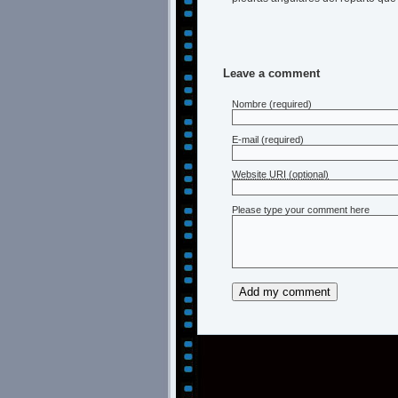
Leave a comment
Nombre
(required)
E-mail
(required)
Website URI (optional)
Please type your comment here