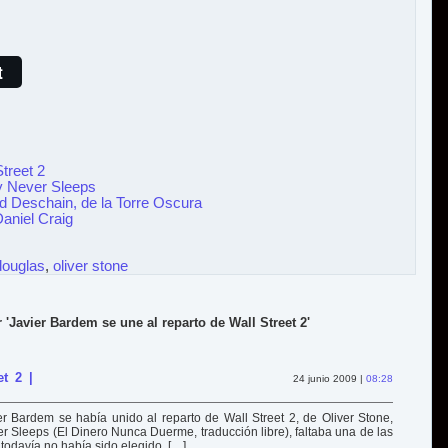
t
treet 2
y Never Sleeps
d Deschain, de la Torre Oscura
Daniel Craig
douglas
,
oliver stone
 'Javier Bardem se une al reparto de Wall Street 2'
t 2 |
24 junio 2009 |
08:28
er Bardem se había unido al reparto de Wall Street 2, de Oliver Stone,
Sleeps (El Dinero Nunca Duerme, traducción libre), faltaba una de las
todavía no había sido elegido. […]