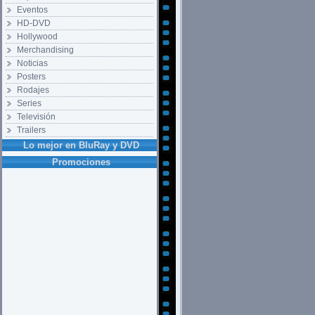
Eventos
HD-DVD
Hollywood
Merchandising
Noticias
Posters
Rodajes
Series
Televisión
Trailers
Lo mejor en BluRay y DVD
Promociones