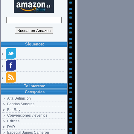
Síguenos:
Te interesa:
Categorías
Alta Definición
Bandas Sonoras
Blu-Ray
Convenciones y eventos
Críticas
DVD
Especial James Cameron