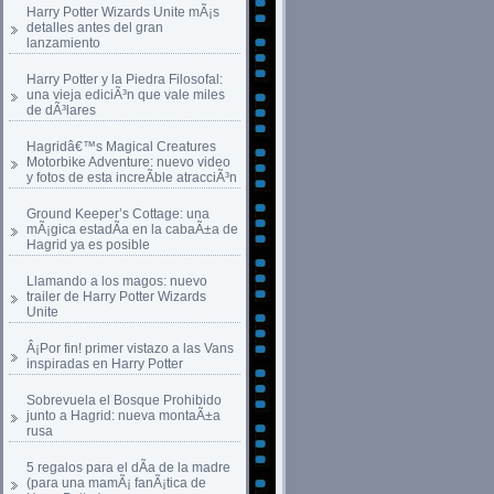
Harry Potter Wizards Unite mÃ¡s
detalles antes del gran
lanzamiento
Harry Potter y la Piedra Filosofal:
una vieja ediciÃ³n que vale miles
de dÃ³lares
Hagridâ€™s Magical Creatures
Motorbike Adventure: nuevo video
y fotos de esta increÃ­ble atracciÃ³n
Ground Keeper’s Cottage: una
mÃ¡gica estadÃ­a en la cabaÃ±a de
Hagrid ya es posible
Llamando a los magos: nuevo
trailer de Harry Potter Wizards
Unite
Â¡Por fin! primer vistazo a las Vans
inspiradas en Harry Potter
Sobrevuela el Bosque Prohibido
junto a Hagrid: nueva montaÃ±a
rusa
5 regalos para el dÃ­a de la madre
(para una mamÃ¡ fanÃ¡tica de