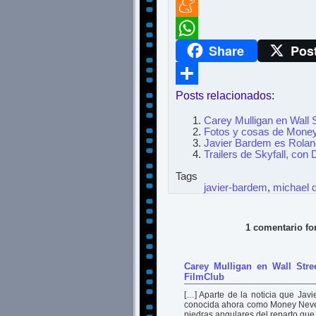
Twitter
Meneame
Share
Pos
WhatsApp
Posts relacionados:
Compartir
Carey Mulligan en Wall S
Fotos y cosas de Mone
Javier Bardem es Rolan
Trailers de Skyfall, con 
Tags
javier-bardem
,
michael 
1 comentario for
Carey Mulligan en Wall Stree
FilmClub
[…] Aparte de la noticia que Javi
conocida ahora como Money Never 
piedras angulares del reparto que 