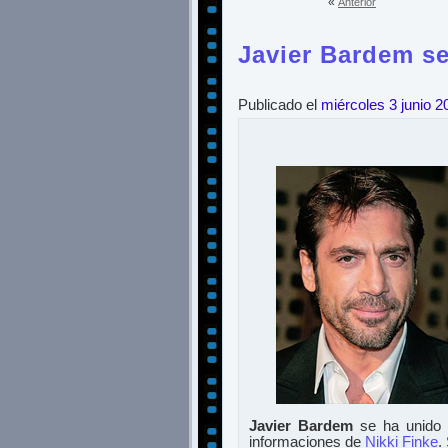
«
Anterior
Javier Bardem se
Publicado el
miércoles 3 junio 2
Javier Bardem
se ha unido a
informaciones de
Nikki Finke
.