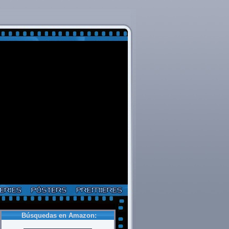
Búsquedas en Amazon: