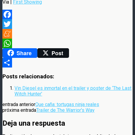
Via |
First Showing
Facebook
Twitter
Meneame
Share
Post
WhatsApp
Compartir
Posts relacionados:
Vin Diesel es inmortal en el trailer y poster de ‘The Last
Witch Hunter’
entrada anterior
Que caña: tortugas ninja reales
próxima entrada
Trailer de The Warrior's Way
Deja una respuesta