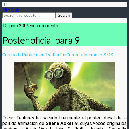
FilmClub
10 junio 2009•no comments
Poster oficial para 9
Compartir
Publicar en Twitter
Pin
Correo electrónico
SMS
Focus Features ha sacado finalmente el poster oficial de la
peli de animación de
Shane Acker
9
, cuyas voces originales
tendran a Elijah Wood, John C. Reilly, Jennifer Connelly,