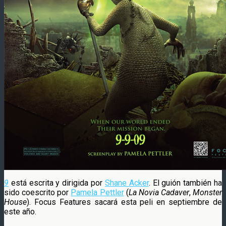
9
está escrita y dirigida por
Shane Acker
. El guión también ha
sido coescrito por
Pamela Pettler
(
La Novia Cadaver
,
Monster
House
).
Focus Features sacará esta peli en septiembre de
este año.