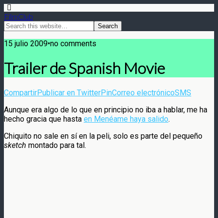
FilmClub
15 julio 2009•no comments
Trailer de Spanish Movie
Compartir
Publicar en Twitter
Pin
Correo electrónico
SMS
Aunque era algo de lo que en principio no iba a hablar, me ha
hecho gracia que hasta
en Menéame haya salido
.
Chiquito no sale en sí en la peli, solo es parte del pequeño
sketch
montado para tal.