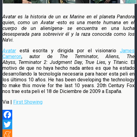
Avatar es la historia de un ex Marine en el planeta Pandora
quien, como un Avatar -esto es una mente humana en el
cuerpo de un alienígena- se encuentra en una lucha
desesperada para sobrevivir él y la raza conocida como los
Na’vi.
Avatar
está escrita y dirigida por el visionario
James
Cameron
, autor de
The Terminator
,
Aliens
,
The
Abyss
,
Terminator 2: Judgment Day
,
True Lies
, y
Titanic
. El
motivo de que no haya hecho nada antes es que ha estado
desarrollando la tecnología necesaria para hacer esta peli en
los últimos 10 años. He has been developing the technology
to make this movie for the last 10 years. 20th Century Fox
nos trae esta peli el 18 de Diciembre de 2009 a España.
Via |
First Showing
Facebook
Twitter