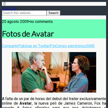
FilmClub
20 agosto 2009•no comments
Fotos de Avatar
Compartir
Publicar en Twitter
Pin
Correo electrónico
SMS
A falta de un par de horas del debut del trailer exclusivamente
online de
Avatar
, la nueva peli de James Cameron, Fox ha
sacado 6 fotos oficiales para que nos deleitemos y