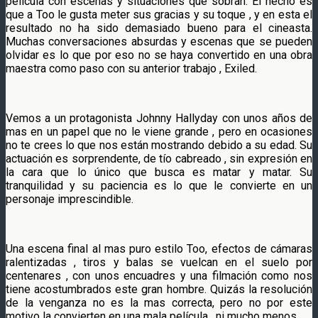
película con escenas y situaciones que sobran. El hecho es
que a Too le gusta meter sus gracias y su toque , y en esta el
resultado no ha sido demasiado bueno para el cineasta.
Muchas conversaciones absurdas y escenas que se pueden
olvidar es lo que por eso no se haya convertido en una obra
maestra como paso con su anterior trabajo , Exiled.
Vemos a un protagonista Johnny Hallyday con unos años de
mas en un papel que no le viene grande , pero en ocasiones
no te crees lo que nos están mostrando debido a su edad. Su
actuación es sorprendente, de tío cabreado , sin expresión en
la cara que lo único que busca es matar y matar. Su
tranquilidad y su paciencia es lo que le convierte en un
personaje imprescindible.
Una escena final al mas puro estilo Too, efectos de cámaras
ralentizadas , tiros y balas se vuelcan en el suelo por
centenares , con unos encuadres y una filmación como nos
tiene acostumbrados este gran hombre. Quizás la resolución
de la venganza no es la mas correcta, pero no por este
motivo la convierten en una mala película , ni mucho menos.