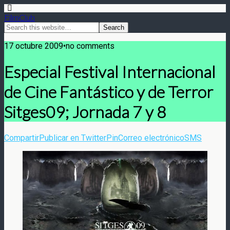
FilmClub
17 octubre 2009•no comments
Especial Festival Internacional
de Cine Fantástico y de Terror
Sitges09; Jornada 7 y 8
Compartir
Publicar en Twitter
Pin
Correo electrónico
SMS