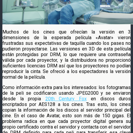
Muchos de los cines que ofrecían la versión en 3
dimensiones de la esperada película «Avatar» vieron
frustradas sus expectativas de taquilla cuando los pases no
pudieron proyectarse. Las versiones en 3D de esta película
están protegidas por DRM, lo que requiere una contraseña
válida por cada proyector, y la distribuidora no proporcionó
suficientes licencias DRM así que los proyectores no podían
reproducir la cinta. Se ofreció a los espectadores la versión
normal de la película.
Como información extra para los interesados: los fotogramas
de la peli se codificaron usando
JPEG2000 y se enviaron
desde la propia
20th Century Fox
en discos duros
encriptados por AES128 a los cines.
Tras esto, los cines
copian la información de los discos al servidor principal del
cine. En el caso de Avatar, esto son más de 150 gigas. El
problema radica en que cada proyector digital genera su
propio certificado contra el servidor y contacta con el servidor
de DRM definido para cada peli para transferir esa clave