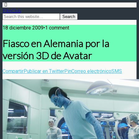
FilmClub
18 diciembre 2009•1 comment
Fiasco en Alemania por la
versión 3D de Avatar
Compartir
Publicar en Twitter
Pin
Correo electrónico
SMS