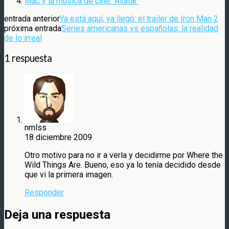
Mac y la música de cine: ‘Avatar’
entrada anterior
Ya está aquí, ya llegó: el trailer de Iron Man 2
próxima entrada
Series americanas vs españolas: la realidad
de lo irreal
1 respuesta
nmlss
18 diciembre 2009
Otro motivo para no ir a verla y decidirme por Where the
Wild Things Are. Bueno, eso ya lo tenía decidido desde
que vi la primera imagen.
Responder
Deja una respuesta