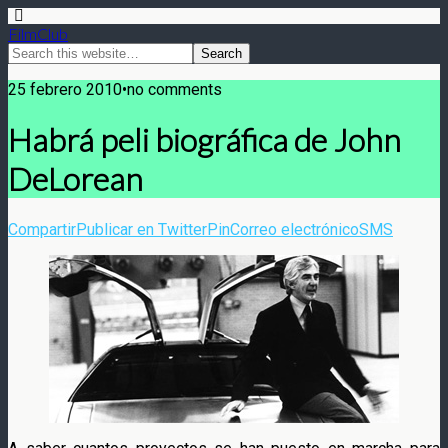
FilmClub
25 febrero 2010•no comments
Habrá peli biográfica de John
DeLorean
Compartir
Publicar en Twitter
Pin
Correo electrónico
SMS