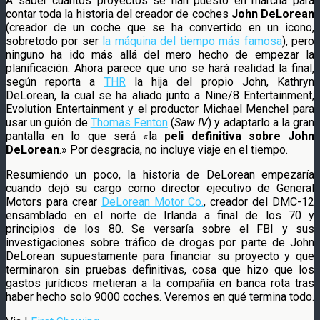
A saber cuantos proyectos se han puesto en marcha para
contar toda la historia del creador de coches
John DeLorean
(creador de un coche que se ha convertido en un icono,
sobretodo por ser
la máquina del tiempo más famosa
), pero
ninguno ha ido más allá del mero hecho de empezar la
planificación. Ahora parece que uno se hará realidad la final,
según reporta a
THR
la hija del propio John, Kathryn
DeLorean, la cual se ha aliado junto a Nine/8 Entertainment,
Evolution Entertainment y el productor Michael Menchel para
usar un guión de
Thomas Fenton
(
Saw IV
) y adaptarlo a la gran
pantalla en lo que será «la
peli definitiva sobre John
DeLorean
.» Por desgracia, no incluye viaje en el tiempo.
Resumiendo un poco, la historia de DeLorean empezaría
cuando dejó su cargo como director ejecutivo de General
Motors para crear
DeLorean Motor Co.
, creador del DMC-12
ensamblado en el norte de Irlanda a final de los 70 y
principios de los 80. Se versaría sobre el FBI y sus
investigaciones sobre tráfico de drogas por parte de John
DeLorean supuestamente para financiar su proyecto y que
terminaron sin pruebas definitivas, cosa que hizo que los
gastos jurídicos metieran a la compañía en banca rota tras
haber hecho solo 9000 coches. Veremos en qué termina todo.