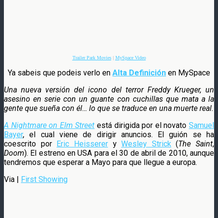
Trailer Park Movies
|
MySpace Video
Ya sabeis que podeis verlo en
Alta Definición
en MySpace
Una nueva versión del icono del terror Freddy Krueger, un
asesino en serie con un guante con cuchillas que mata a la
gente que sueña con él… lo que se traduce en una muerte real.
A Nightmare on Elm Street
está dirigida por el novato
Samuel
Bayer
, el cual viene de dirigir anuncios. El guión se ha
coescrito por
Eric Heisserer
y
Wesley Strick
(
The Saint
,
Doom
). El estreno en USA para el 30 de abril de 2010, aunque
tendremos que esperar a Mayo para que llegue a europa.
Via |
First Showing