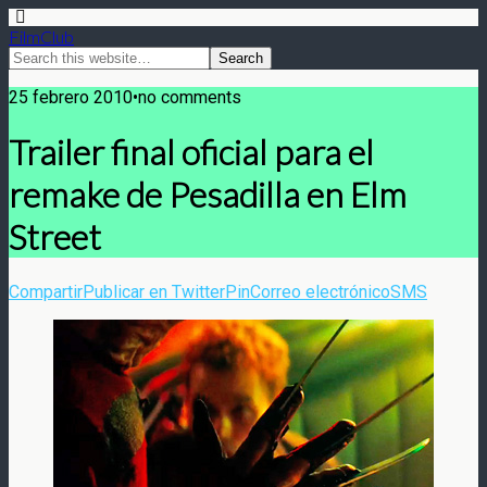
FilmClub
25 febrero 2010•no comments
Trailer final oficial para el
remake de Pesadilla en Elm
Street
Compartir
Publicar en Twitter
Pin
Correo electrónico
SMS