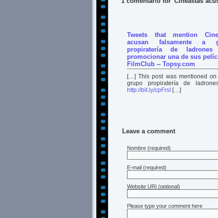
1 comentario for 'Cineastas acu
Tweets that mention Cine
acusan falsamente a g
propiratería de ladrones
promocionar una de sus pelíc
FilmClub -- Topsy.com
[…] This post was mentioned on T
grupo propiratería de ladro
http://bit.ly/cpFrsI
[…]
Leave a comment
Nombre
(required)
E-mail
(required)
Website URI (optional)
Please type your comment here