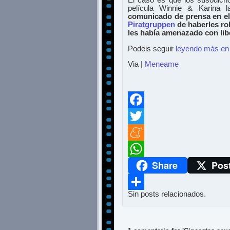
El caso es que los susodich
película Winnie & Karina l
comunicado de prensa en el 
Piratgruppen
de haberles ro
les había amenazado con lib
Podeis seguir
leyendo más en
Via |
Meneame
Facebook
Twitter
Meneame
Share
Pos
WhatsApp
Sin posts relacionados.
Compartir