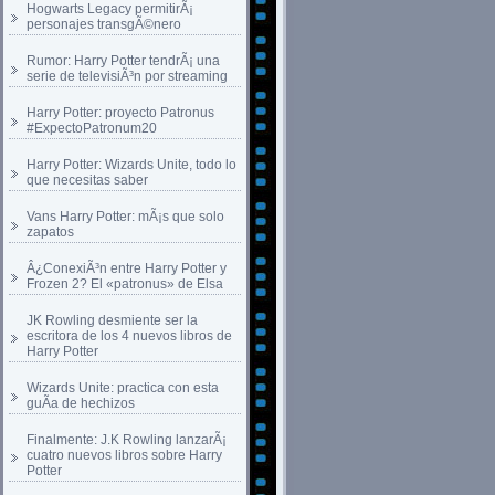
Hogwarts Legacy permitirÃ¡
personajes transgÃ©nero
Rumor: Harry Potter tendrÃ¡ una
serie de televisiÃ³n por streaming
Harry Potter: proyecto Patronus
#ExpectoPatronum20
Harry Potter: Wizards Unite, todo lo
que necesitas saber
Vans Harry Potter: mÃ¡s que solo
zapatos
Â¿ConexiÃ³n entre Harry Potter y
Frozen 2? El «patronus» de Elsa
JK Rowling desmiente ser la
escritora de los 4 nuevos libros de
Harry Potter
Wizards Unite: practica con esta
guÃ­a de hechizos
Finalmente: J.K Rowling lanzarÃ¡
cuatro nuevos libros sobre Harry
Potter