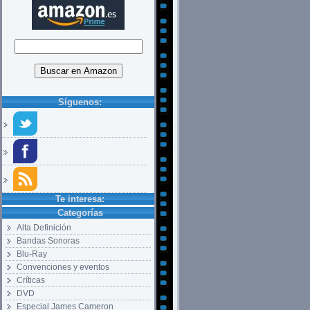
Síguenos:
Te interesa:
Categorías
Alta Definición
Bandas Sonoras
Blu-Ray
Convenciones y eventos
Críticas
DVD
Especial James Cameron