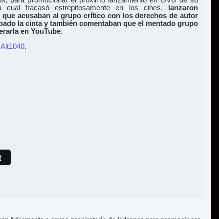
os, para promocionar el próximo lanzamiento en DVD de su
a cual fracasó estrepitosamente en los cines,
lanzaron
que acusaban al grupo crítico con los derechos de autor
bado la cinta y también comentaban que el mentado grupo
erarla en YouTube
.
 Alt1040
.
t