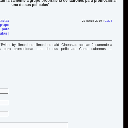
san falsamente a grupo propiratería de ladrones para promocionar
una de sus películas'
astas
27 marzo 2010 |
01:25
rupo
 para
ulas |
witter by filmclubes. filmclubes said: Cineastas acusan falsamente a
nes para promocionar una de sus películas: Como sabemos …