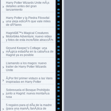
Harry Potter Wizards Unite mÃ¡s
detalles antes del gran
lanzamiento
Harry Potter y la Piedra Filosofal:
una vieja ediciÃ³n que vale miles
de dÃ³lares
Hagridâ€™s Magical Creatures
Motorbike Adventure: nuevo video
y fotos de esta increÃ­ble atracciÃ³n
Ground Keeper’s Cottage: una
mÃ¡gica estadÃ­a en la cabaÃ±a de
Hagrid ya es posible
Llamando a los magos: nuevo
trailer de Harry Potter Wizards
Unite
Â¡Por fin! primer vistazo a las Vans
inspiradas en Harry Potter
Sobrevuela el Bosque Prohibido
junto a Hagrid: nueva montaÃ±a
rusa
5 regalos para el dÃ­a de la madre
(para una mamÃ¡ fanÃ¡tica de