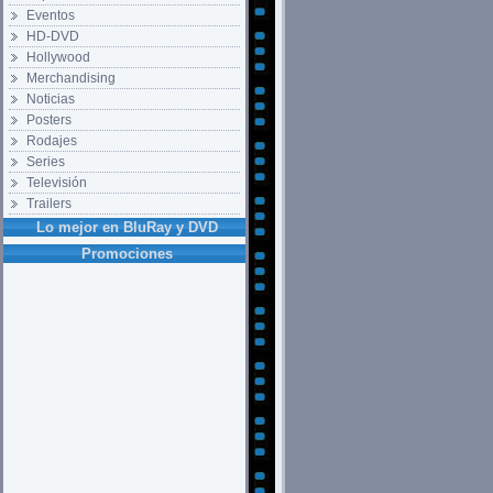
Eventos
HD-DVD
Hollywood
Merchandising
Noticias
Posters
Rodajes
Series
Televisión
Trailers
Lo mejor en BluRay y DVD
Promociones