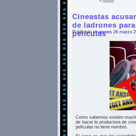
«
Anterior
Cineastas acusan
de ladrones par
películas
Publicado el
viernes 26 marzo 
Como sabemos existen muchas
de hacer la productora de ci
películas no tiene nombre.