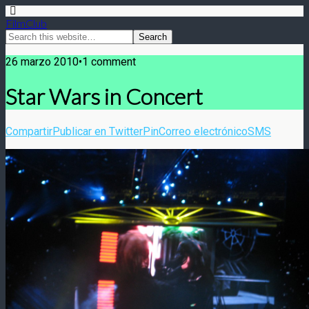
FilmClub
26 marzo 2010•1 comment
Star Wars in Concert
Compartir
Publicar en Twitter
Pin
Correo electrónico
SMS