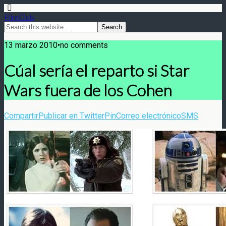
FilmClub
13 marzo 2010•no comments
Cúal sería el reparto si Star
Wars fuera de los Cohen
Compartir
Publicar en Twitter
Pin
Correo electrónico
SMS