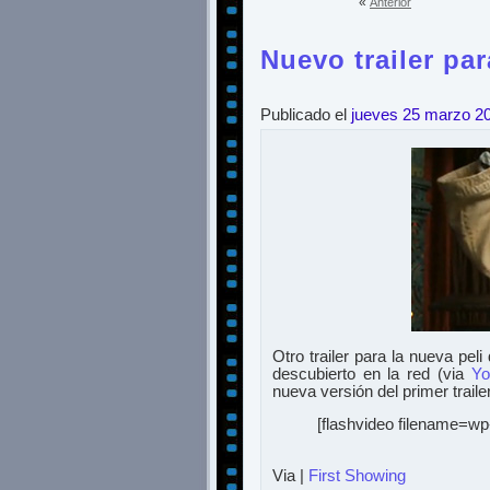
«
Anterior
Nuevo trailer pa
Publicado el
jueves 25 marzo 2
Otro trailer para la nueva pe
descubierto en la red (via
Yo
nueva versión del primer traile
[flashvideo filename=wp-
Via |
First Showing