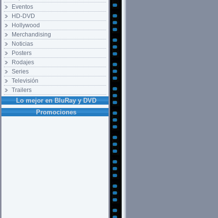
Eventos
HD-DVD
Hollywood
Merchandising
Noticias
Posters
Rodajes
Series
Televisión
Trailers
Lo mejor en BluRay y DVD
Promociones