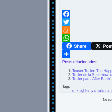
Facebook
Twitter
Meneame
Share
Pos
WhatsApp
Posts relacionados:
Compartir
Teaser Trailer: The Hap
Trailer de la Superbowl 
Trailer para ‘After Earth’
Tags
m.knight-shyamalan
,
sh
No co