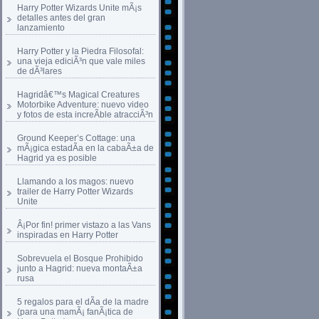
Harry Potter Wizards Unite mÃ¡s
detalles antes del gran
lanzamiento
Harry Potter y la Piedra Filosofal:
una vieja ediciÃ³n que vale miles
de dÃ³lares
Hagridâ€™s Magical Creatures
Motorbike Adventure: nuevo video
y fotos de esta increÃ­ble atracciÃ³n
Ground Keeper’s Cottage: una
mÃ¡gica estadÃ­a en la cabaÃ±a de
Hagrid ya es posible
Llamando a los magos: nuevo
trailer de Harry Potter Wizards
Unite
Â¡Por fin! primer vistazo a las Vans
inspiradas en Harry Potter
Sobrevuela el Bosque Prohibido
junto a Hagrid: nueva montaÃ±a
rusa
5 regalos para el dÃ­a de la madre
(para una mamÃ¡ fanÃ¡tica de