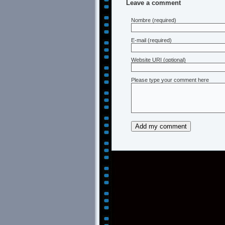
Leave a comment
Nombre
(required)
E-mail
(required)
Website URI (optional)
Please type your comment here