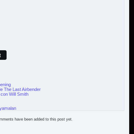
t
pening
de The Last Airbender
, con Will Smith
yamalan
mments have been added to this post yet.