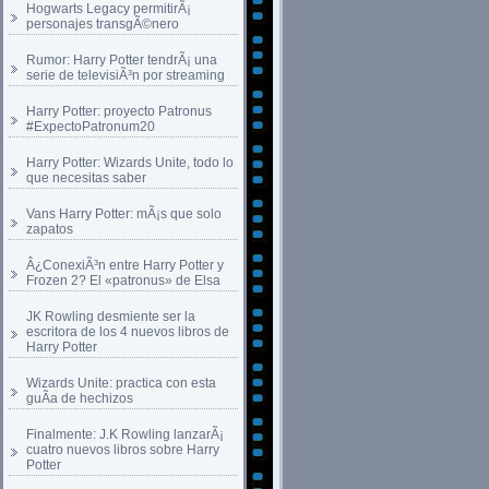
Hogwarts Legacy permitirÃ¡
personajes transgÃ©nero
Rumor: Harry Potter tendrÃ¡ una
serie de televisiÃ³n por streaming
Harry Potter: proyecto Patronus
#ExpectoPatronum20
Harry Potter: Wizards Unite, todo lo
que necesitas saber
Vans Harry Potter: mÃ¡s que solo
zapatos
Â¿ConexiÃ³n entre Harry Potter y
Frozen 2? El «patronus» de Elsa
JK Rowling desmiente ser la
escritora de los 4 nuevos libros de
Harry Potter
Wizards Unite: practica con esta
guÃ­a de hechizos
Finalmente: J.K Rowling lanzarÃ¡
cuatro nuevos libros sobre Harry
Potter