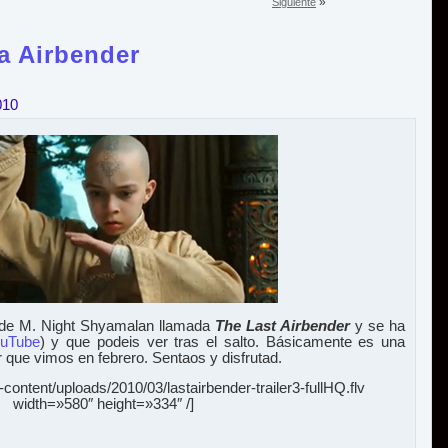
»
Siguiente
ra Airbender
010
li de M. Night Shyamalan llamada
The Last Airbender
y se ha
uTube
) y que podeis ver tras el salto. Básicamente es una
r que vimos en febrero. Sentaos y disfrutad.
content/uploads/2010/03/lastairbender-trailer3-fullHQ.flv
width=»580″ height=»334″ /]