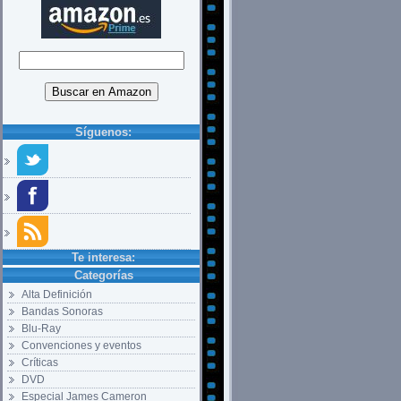
Síguenos:
Te interesa:
Categorías
Alta Definición
Bandas Sonoras
Blu-Ray
Convenciones y eventos
Críticas
DVD
Especial James Cameron