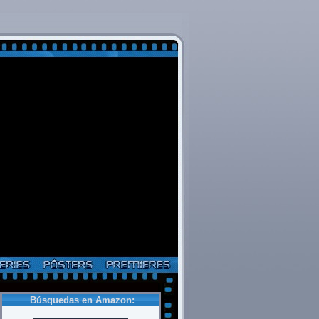
Búsquedas en Amazon: