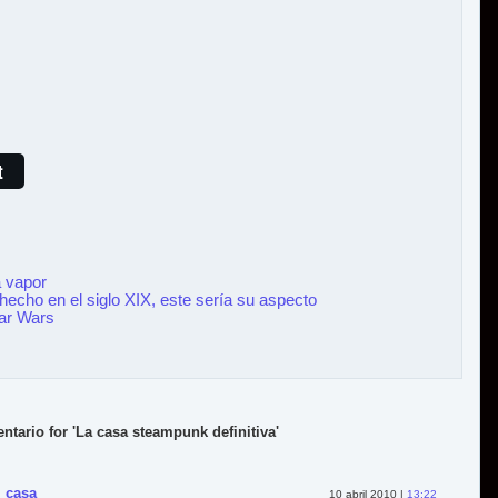
t
 vapor
hecho en el siglo XIX, este sería su aspecto
ar Wars
ntario for 'La casa steampunk definitiva'
 casa
10 abril 2010 |
13:22