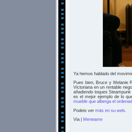
Ya hemos hablado del movimien
Pues bien, Bruce y Melanie 
Victoriana en un rentable neg
añadiendo toques Steampunk 
es el mejor ejemplo de lo qu
mueble que alberga el ordenad
Podeis ver
más en su web
.
Via |
Meneame