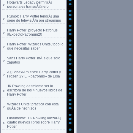
Hogwarts Legacy permitirÃ¡
personajes transgÃ©nero
Rumor: Harry Potter tendrÃ¡ una
serie de televisiÃ³n por streaming
Harry Potter: proyecto Patronus
#ExpectoPatronum20
Harry Potter: Wizards Unite, todo lo
que necesitas saber
Vans Harry Potter: mÃ¡s que solo
zapatos
Â¿ConexiÃ³n entre Harry Potter y
Frozen 2? El «patronus» de Elsa
JK Rowling desmiente ser la
escritora de los 4 nuevos libros de
Harry Potter
Wizards Unite: practica con esta
guÃ­a de hechizos
Finalmente: J.K Rowling lanzarÃ¡
cuatro nuevos libros sobre Harry
Potter