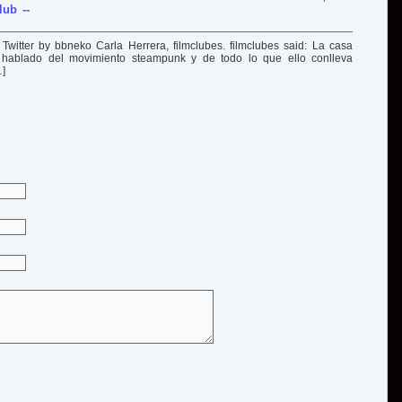
lub --
witter by bbneko Carla Herrera, filmclubes. filmclubes said: La casa
 hablado del movimiento steampunk y de todo lo que ello conlleva
]