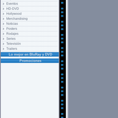
Eventos
HD-DVD
Hollywood
Merchandising
Noticias
Posters
Rodajes
Series
Televisión
Trailers
Lo mejor en BluRay y DVD
Promociones