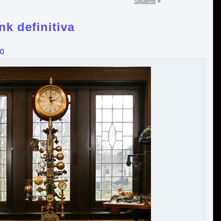
»
Siguiente
k definitiva
10