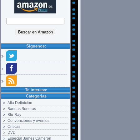
Síguenos:
Te interesa:
Categorías
Alta Definición
Bandas Sonoras
Blu-Ray
Convenciones y eventos
Críticas
DVD
Especial James Cameron