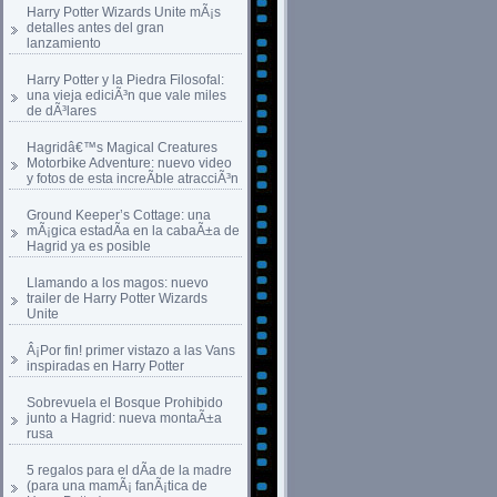
Harry Potter Wizards Unite mÃ¡s
detalles antes del gran
lanzamiento
Harry Potter y la Piedra Filosofal:
una vieja ediciÃ³n que vale miles
de dÃ³lares
Hagridâ€™s Magical Creatures
Motorbike Adventure: nuevo video
y fotos de esta increÃ­ble atracciÃ³n
Ground Keeper’s Cottage: una
mÃ¡gica estadÃ­a en la cabaÃ±a de
Hagrid ya es posible
Llamando a los magos: nuevo
trailer de Harry Potter Wizards
Unite
Â¡Por fin! primer vistazo a las Vans
inspiradas en Harry Potter
Sobrevuela el Bosque Prohibido
junto a Hagrid: nueva montaÃ±a
rusa
5 regalos para el dÃ­a de la madre
(para una mamÃ¡ fanÃ¡tica de