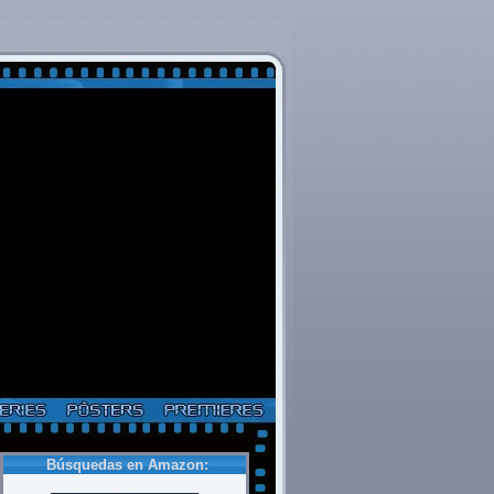
Búsquedas en Amazon: