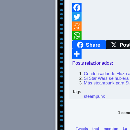
Facebook
Twitter
Meneame
Share
Pos
WhatsApp
Posts relacionados:
Compartir
Condensador de Fluzo a
Si Star Wars se hubiera 
Más steampunk para St
Tags
steampunk
1 come
Tweets that mention La