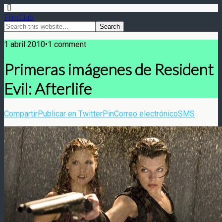
FilmClub
1 abril 2010•1 comment
Primeras imágenes de Resident
Evil: Afterlife
Compartir
Publicar en Twitter
Pin
Correo electrónico
SMS