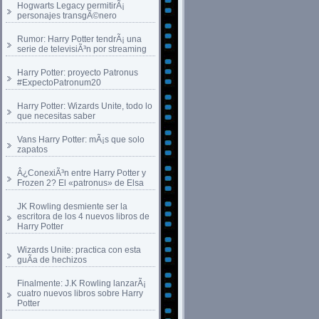
Hogwarts Legacy permitirÃ¡
personajes transgÃ©nero
Rumor: Harry Potter tendrÃ¡ una
serie de televisiÃ³n por streaming
Harry Potter: proyecto Patronus
#ExpectoPatronum20
Harry Potter: Wizards Unite, todo lo
que necesitas saber
Vans Harry Potter: mÃ¡s que solo
zapatos
Â¿ConexiÃ³n entre Harry Potter y
Frozen 2? El «patronus» de Elsa
JK Rowling desmiente ser la
escritora de los 4 nuevos libros de
Harry Potter
Wizards Unite: practica con esta
guÃ­a de hechizos
Finalmente: J.K Rowling lanzarÃ¡
cuatro nuevos libros sobre Harry
Potter