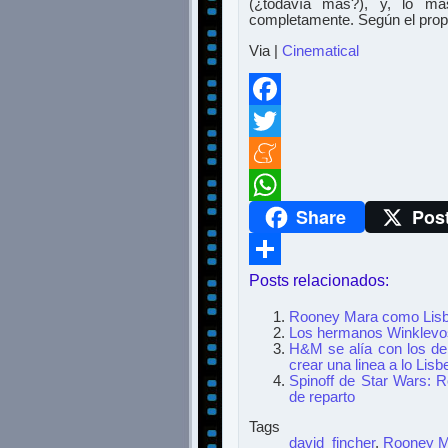
(¿todavía más?), y, lo má
completamente. Según el propio
Via |
Cinematical
Facebook
Twitter
Meneame
Share
Pos
WhatsApp
Posts relacionados:
Compartir
Rooney Mara como Lisbet
Los hermanos Winklevos
H&M se alía con los d
crear una linea a lo Lis
Spinoff de Star Wars: 
de reparto
Tags
david_fincher
,
Rooney M