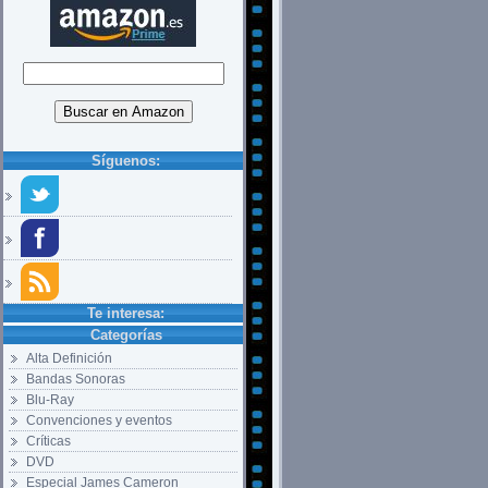
Síguenos:
Te interesa:
Categorías
Alta Definición
Bandas Sonoras
Blu-Ray
Convenciones y eventos
Críticas
DVD
Especial James Cameron