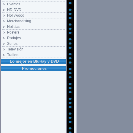
Eventos
HD-DVD
Hollywood
Merchandising
Noticias
Posters
Rodajes
Series
Televisión
Trailers
Lo mejor en BluRay y DVD
Promociones