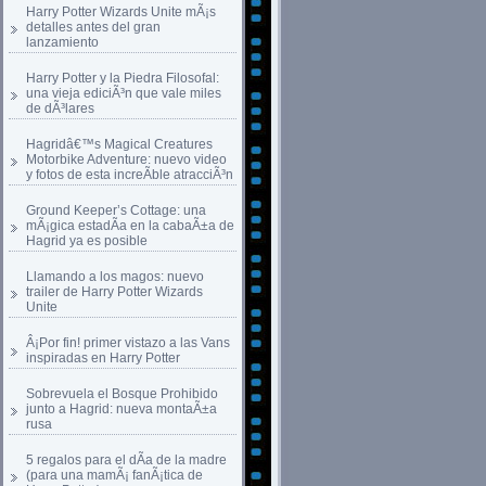
Harry Potter Wizards Unite mÃ¡s
detalles antes del gran
lanzamiento
Harry Potter y la Piedra Filosofal:
una vieja ediciÃ³n que vale miles
de dÃ³lares
Hagridâ€™s Magical Creatures
Motorbike Adventure: nuevo video
y fotos de esta increÃ­ble atracciÃ³n
Ground Keeper’s Cottage: una
mÃ¡gica estadÃ­a en la cabaÃ±a de
Hagrid ya es posible
Llamando a los magos: nuevo
trailer de Harry Potter Wizards
Unite
Â¡Por fin! primer vistazo a las Vans
inspiradas en Harry Potter
Sobrevuela el Bosque Prohibido
junto a Hagrid: nueva montaÃ±a
rusa
5 regalos para el dÃ­a de la madre
(para una mamÃ¡ fanÃ¡tica de