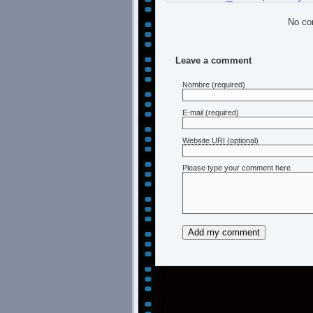
No co
Leave a comment
Nombre
(required)
E-mail
(required)
Website URI (optional)
Please type your comment here