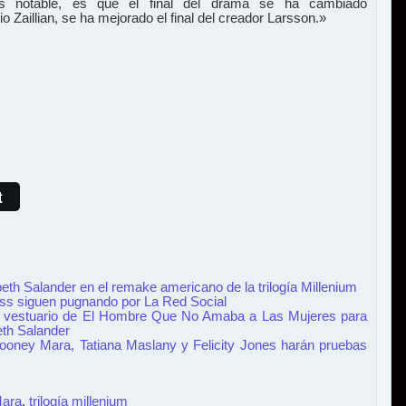
s notable, es que el final del drama se ha cambiado
 Zaillian, se ha mejorado el final del creador Larsson.»
t
h Salander en el remake americano de la trilogía Millenium
s siguen pugnando por La Red Social
e vestuario de El Hombre Que No Amaba a Las Mujeres para
beth Salander
Rooney Mara, Tatiana Maslany y Felicity Jones harán pruebas
ara
,
trilogía millenium