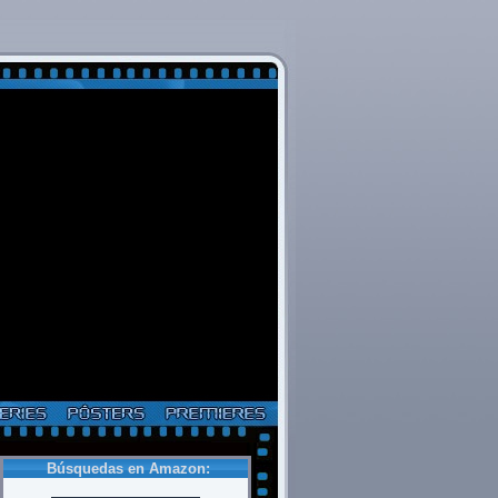
Búsquedas en Amazon: