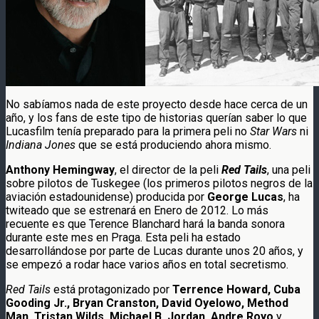
No sabíamos nada de este proyecto desde hace cerca de un
año, y los fans de este tipo de historias querían saber lo que
Lucasfilm tenía preparado para la primera peli no
Star Wars
ni
Indiana Jones
que se está produciendo ahora mismo.
Anthony Hemingway
, el director de la peli
Red Tails
, una peli
sobre pilotos de Tuskegee (los primeros pilotos negros de la
aviación estadounidense) producida por
George Lucas
, ha
twiteado que se estrenará en Enero de 2012. Lo más
recuente es que Terence Blanchard hará la banda sonora
durante este mes en Praga. Esta peli ha estado
desarrollándose por parte de Lucas durante unos 20 años, y
se empezó a rodar hace varios años en total secretismo.
Red Tails
está protagonizado por
Terrence Howard, Cuba
Gooding Jr., Bryan Cranston, David Oyelowo, Method
Man, Tristan Wilds, Michael B. Jordan, Andre Royo
y