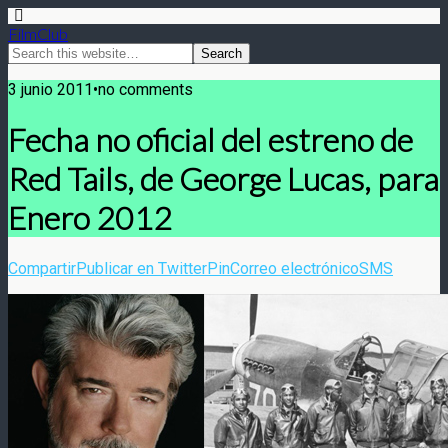
FilmClub
3 junio 2011•no comments
Fecha no oficial del estreno de
Red Tails, de George Lucas, para
Enero 2012
Compartir
Publicar en Twitter
Pin
Correo electrónico
SMS