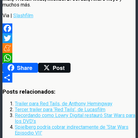
muchos más.
Via |
Slashfilm
Facebook
Twitter
Meneame
Share
Post
WhatsApp
Compartir
Posts relacionados:
Trailer para Red Tails, de Anthony Hemingway
Tercer trailer para ‘Red Tails’, de Lucasfilm
Recordando como Lowry Digital restauró Star Wars para
los DVD’s
Spielberg podría cobrar indirectamente de ‘Star Wars
Episodio VII’