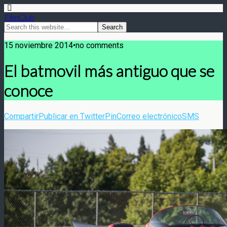
FilmClub
15 noviembre 2014•no comments
El batmovil más antiguo que se
conoce
Compartir
Publicar en Twitter
Pin
Correo electrónico
SMS