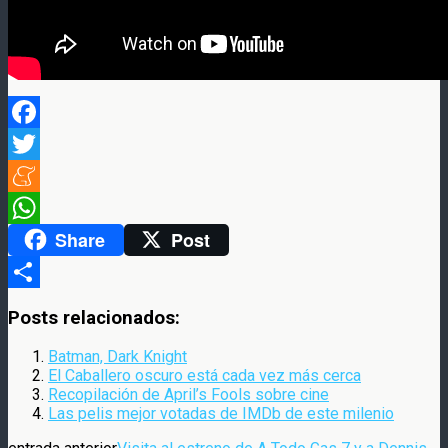
Facebook
Twitter
Meneame
Share
Post
WhatsApp
Compartir
Posts relacionados:
Batman, Dark Knight
El Caballero oscuro está cada vez más cerca
Recopilación de April’s Fools sobre cine
Las pelis mejor votadas de IMDb de este milenio