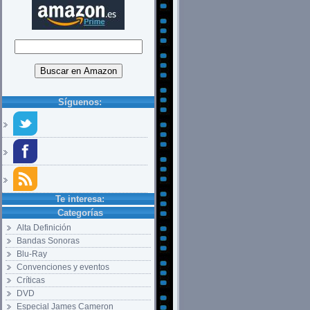
Síguenos:
Te interesa:
Categorías
Alta Definición
Bandas Sonoras
Blu-Ray
Convenciones y eventos
Críticas
DVD
Especial James Cameron