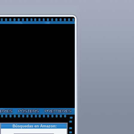
Búsquedas en Amazon: