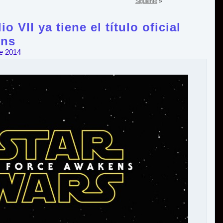
»
Siguiente
o VII ya tiene el título oficial
ens
e 2014