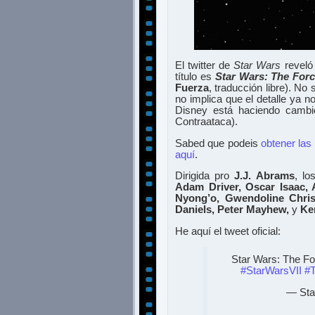
El twitter de
Star Wars
reveló 
título es
Star Wars: The For
Fuerza
, traducción libre). No
no implica que el detalle ya 
Disney está haciendo cambi
Contraataca).
Sabed que podeis
obtener las
aquí
.
Dirigida pro
J.J. Abrams
, lo
Adam Driver, Oscar Isaac,
Nyong’o, Gwendoline Christ
Daniels, Peter Mayhew,
y
Ke
He aquí el tweet oficial:
Star Wars: The Fo
#StarWarsVII
#
— Sta