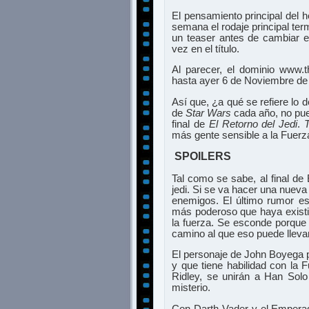
El pensamiento principal del 
semana el rodaje principal te
un teaser antes de cambiar e
vez en el título.
Al parecer, el dominio www.
hasta ayer 6 de Noviembre de 
Así que, ¿a qué se refiere lo 
de
Star Wars
cada año, no pued
final de
El Retorno del Jedi
.
más gente sensible a la Fuerza
SPOILERS
Tal como se sabe, al final de
jedi. Si se va hacer una nuev
enemigos. El último rumor es
más poderoso que haya existi
la fuerza. Se esconde porque
camino al que eso puede llevar
El personaje de John Boyega 
y que tiene habilidad con la F
Ridley, se unirán a Han Solo
misterio.
Con Darth Vader y el Emperad