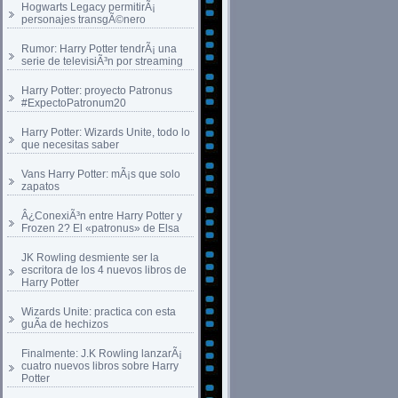
Hogwarts Legacy permitirÃ¡
personajes transgÃ©nero
Rumor: Harry Potter tendrÃ¡ una
serie de televisiÃ³n por streaming
Harry Potter: proyecto Patronus
#ExpectoPatronum20
Harry Potter: Wizards Unite, todo lo
que necesitas saber
Vans Harry Potter: mÃ¡s que solo
zapatos
Â¿ConexiÃ³n entre Harry Potter y
Frozen 2? El «patronus» de Elsa
JK Rowling desmiente ser la
escritora de los 4 nuevos libros de
Harry Potter
Wizards Unite: practica con esta
guÃ­a de hechizos
Finalmente: J.K Rowling lanzarÃ¡
cuatro nuevos libros sobre Harry
Potter