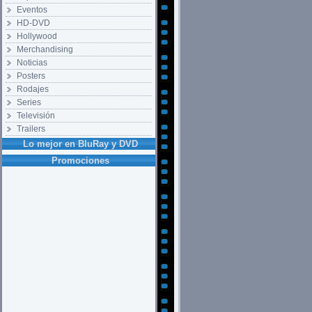
Eventos
HD-DVD
Hollywood
Merchandising
Noticias
Posters
Rodajes
Series
Televisión
Trailers
Lo mejor en BluRay y DVD
Promociones