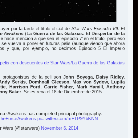
ayer por la tarde el título oficial de
Star Wars Episodio VII
. El
ce Awakens
(
La Guerra de las Galaxias: El Despertar de la
 se hace mención a que sea el ‘episodio 7’ en el título, pero eso
no se vuelva a poner en futuras pelis (aunque viendo que ahora
os y que, por ejemplo, no decimos Episodio 5 El Imperio
 pelis con descuentos de Star Wars/La Guerra de las Galaxias
s protagonistas de la peli son
John Boyega, Daisy Ridley,
 Andy Serkis, Domhnall Gleeson, Max von Sydow, Lupita
ie, Harrison Ford, Carrie Fisher, Mark Hamill, Anthony
nny Baker
. Se estrena el 18 de Diciembre de 2015.
rce Awakens has completed principal photography.
TheForceAwakens
pic.twitter.com/mFTP9YbKNN
r Wars (@starwars)
November 6, 2014