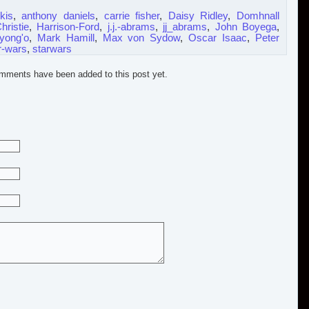
kis
,
anthony daniels
,
carrie fisher
,
Daisy Ridley
,
Domhnall
ristie
,
Harrison-Ford
,
j.j.-abrams
,
jj_abrams
,
John Boyega
,
yong'o
,
Mark Hamill
,
Max von Sydow
,
Oscar Isaac
,
Peter
r-wars
,
starwars
mments have been added to this post yet.