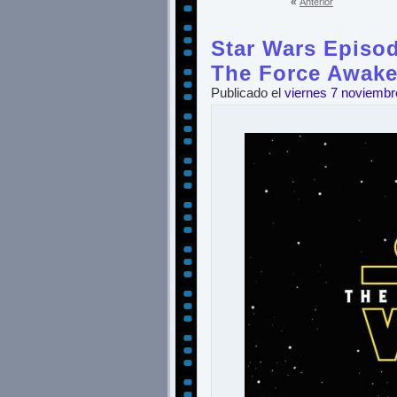
«
Anterior
Star Wars Episodi
The Force Awak
Publicado el
viernes 7 noviembr