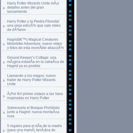
Harry Potter Wizards Unite mÃ¡s
detalles antes del gran
lanzamiento
Harry Potter y la Piedra Filosofal:
una vieja ediciÃ³n que vale miles
de dÃ³lares
Hagridâ€™s Magical Creatures
Motorbike Adventure: nuevo video
y fotos de esta increÃ­ble atracciÃ³n
Ground Keeper’s Cottage: una
mÃ¡gica estadÃ­a en la cabaÃ±a de
Hagrid ya es posible
Llamando a los magos: nuevo
trailer de Harry Potter Wizards
Unite
Â¡Por fin! primer vistazo a las Vans
inspiradas en Harry Potter
Sobrevuela el Bosque Prohibido
junto a Hagrid: nueva montaÃ±a
rusa
5 regalos para el dÃ­a de la madre
(para una mamÃ¡ fanÃ¡tica de