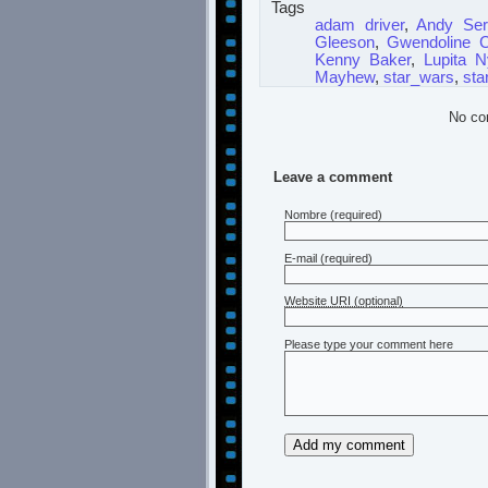
Tags
adam driver
,
Andy Ser
Gleeson
,
Gwendoline Ch
Kenny Baker
,
Lupita N
Mayhew
,
star_wars
,
sta
No co
Leave a comment
Nombre
(required)
E-mail
(required)
Website URI (optional)
Please type your comment here