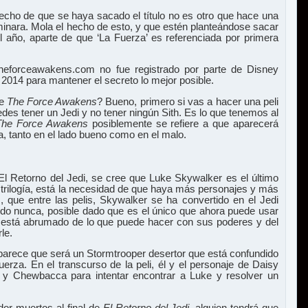
hecho de que se haya sacado el título no es otro que hace una
rminara. Mola el hecho de esto, y que estén planteándose sacar
l año, aparte de que ‘La Fuerza’ es referenciada por primera
theforceawakens.com no fue registrado por parte de Disney
2014 para mantener el secreto lo mejor posible.
de
The Force Awakens
? Bueno, primero si vas a hacer una peli
es tener un Jedi y no tener ningún Sith. Es lo que tenemos al
The Force Awakens
posiblemente se refiere a que aparecerá
, tanto en el lado bueno como en el malo.
 El Retorno del Jedi, se cree que Luke Skywalker es el último
a trilogía, está la necesidad de que haya más personajes y más
, que entre las pelis, Skywalker se ha convertido en el Jedi
do nunca, posible dado que es el único que ahora puede usar
 está abrumado de lo que puede hacer con sus poderes y del
le.
parece que será un Stormtrooper desertor que está confundido
uerza. En el transcurso de la peli, él y el personaje de Daisy
 y Chewbacca para intentar encontrar a Luke y resolver un
or muertos al final de
El Retorno del Jedi
, alguien tendrá que