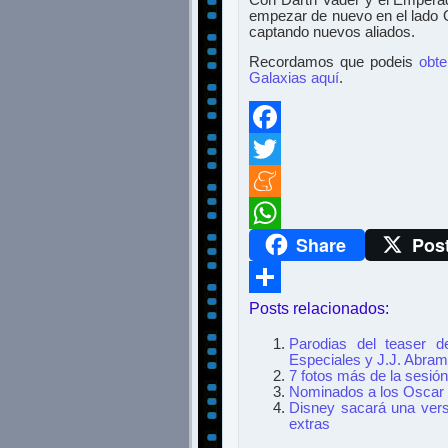
empezar de nuevo en el lado 
captando nuevos aliados.
Recordamos que podeis
obte
Galaxias aquí
.
Facebook
Twitter
Meneame
Share
Pos
WhatsApp
Posts relacionados:
Compartir
Parodias del teaser d
Especiales y J.J. Abra
7 fotos más de la sesión
Nominados a los Oscar 
Disney sacará una ver
extras