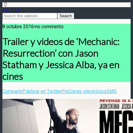
FilmClub
8 octubre 2016•no comments
Trailer y videos de ‘Mechanic:
Resurrection’ con Jason
Statham y Jessica Alba, ya en
cines
Compartir
Publicar en Twitter
Pin
Correo electrónico
SMS