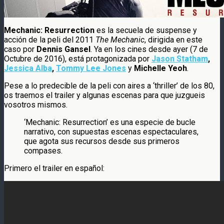
Mechanic: Resurrection
es la secuela de suspense y
acción de la peli del 2011
The Mechanic
, dirigida en este
caso por
Dennis Gansel
. Ya en los cines desde ayer (7 de
Octubre de 2016), está protagonizada por
Jason Statham
,
Jessica Alba
,
Tommy Lee Jones
y
Michelle Yeoh
.
Pese a lo predecible de la peli con aires a ‘thriller’ de los 80,
os traemos el trailer y algunas escenas para que juzgueis
vosotros mismos.
‘Mechanic: Resurrection’ es una especie de bucle
narrativo, con supuestas escenas espectaculares,
que agota sus recursos desde sus primeros
compases.
Primero el trailer en español: