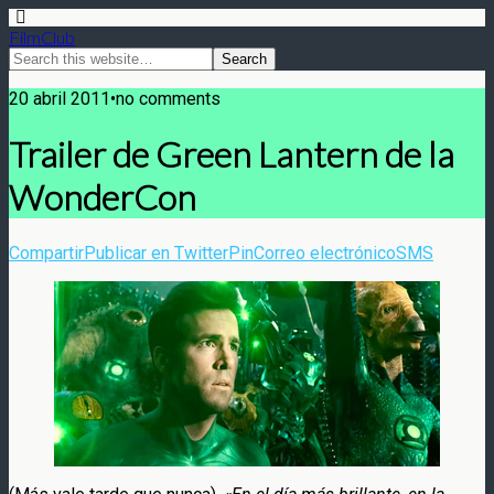
FilmClub
20 abril 2011•no comments
Trailer de Green Lantern de la
WonderCon
Compartir
Publicar en Twitter
Pin
Correo electrónico
SMS