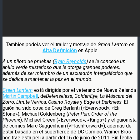
También podeis ver el trailer y metraje de
Green Lantern
en
Alta Definición
en Apple
A un piloto de pruebas (
Ryan Reynolds
) se le concede un
anillo verde misterioso que le otorga grandes poderes,
además de ser miembro de un escuadrón intergaláctico que
se dedica a mantener la paz en el mundo.
Green Lantern
está dirigida por el veterano de Nueva Zelanda
Martin Campbell
, de
Defenseless
,
GoldenEye
,
La Máscara del
Zorro
,
Límite Vertica
,
Casino Royale
y
Edge of Darkness
. El
guión ha sido cosa de Greg Berlanti («Everwood», «Eli
Stone»), Michael Goldenberg (
Peter Pan, Order of the
Phoenix
), Michael Green («Everwood», «Kings») y el guionista
de comics Marc Guggenheim («FlashForward»), además de
estar basado en el superhéroe de DC Comics. Warner Bros
nos trae esta peli a partir del 16 de junio de 2011. Sin fecha