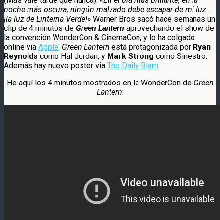
(Más vale tarde que nunca).
«En el día más brillante, en la
noche más oscura, ningún malvado debe escapar de mi luz…
¡la luz de Linterna Verde!»
Warner Bros sacó hace semanas un
clip de 4 minutos de
Green Lantern
aprovechando el show de
la convención WonderCon & CinemaCon, y lo ha colgado
online via
Apple
.
Green Lantern
está protagonizada por
Ryan
Reynolds
como Hal Jordan, y
Mark Strong
como Sinestro.
Además hay nuevo poster via
The Daily Blam
.
He aquí los 4 minutos mostrados en la WonderCon de
Green
Lantern
: