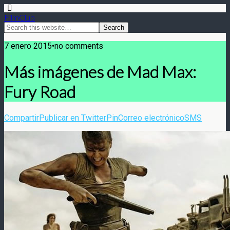
FilmClub
7 enero 2015•no comments
Más imágenes de Mad Max:
Fury Road
Compartir
Publicar en Twitter
Pin
Correo electrónico
SMS