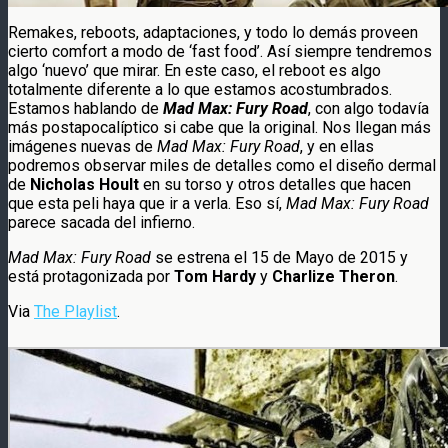
Remakes, reboots, adaptaciones, y todo lo demás proveen
cierto comfort a modo de ‘fast food’. Así siempre tendremos
algo ‘nuevo’ que mirar. En este caso, el reboot es algo
totalmente diferente a lo que estamos acostumbrados.
Estamos hablando de
Mad Max: Fury Road
, con algo todavía
más postapocalíptico si cabe que la original. Nos llegan más
imágenes nuevas de
Mad Max: Fury Road
, y en ellas
podremos observar miles de detalles como el diseño dermal
de
Nicholas Hoult
en su torso y otros detalles que hacen
que esta peli haya que ir a verla. Eso sí,
Mad Max: Fury Road
parece sacada del infierno.
Mad Max: Fury Road
se estrena el 15 de Mayo de 2015 y
está protagonizada por
Tom Hardy
y
Charlize Theron
.
Via
The Playlist
.