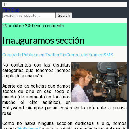
FilmClub
29 octubre 2007•no comments
Inauguramos sección
Compartir
Publicar en Twitter
Pin
Correo electrónico
SMS
No contentos con las distintas
categorías que tenemos, hemos
ampliado a una más.
Aparte de las noticias que damos
acerca de cine en casi todo el
mundo (de momento no tocamos
mucho el cine asiático), en
Hollywood siempre pasan cosas en lo referente a prensa
rosa.
Como no había ninguna sección dedicada a ello, hemos
creado ‘
Hollywood
‘ para dar cabida a esas noticias del mundo