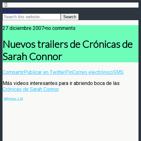
FilmClub
27 diciembre 2007•no comments
Nuevos trailers de Crónicas de
Sarah Connor
Compartir
Publicar en Twitter
Pin
Correo electrónico
SMS
Más videos interesantes para ir abriendo boca de las
Crónicas de Sarah Connor
.
WPvideo 1.10