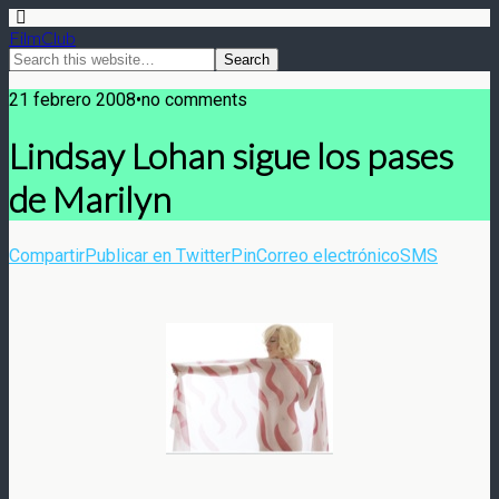
FilmClub
21 febrero 2008•no comments
Lindsay Lohan sigue los pases
de Marilyn
Compartir
Publicar en Twitter
Pin
Correo electrónico
SMS