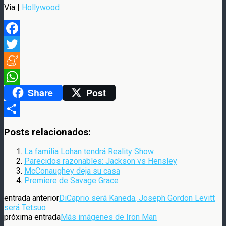
Via |
Hollywood
Facebook
Twitter
Meneame
Share
Post
WhatsApp
Compartir
Posts relacionados:
La familia Lohan tendrá Reality Show
Parecidos razonables: Jackson vs Hensley
McConaughey deja su casa
Premiere de Savage Grace
entrada anterior
DiCaprio será Kaneda, Joseph Gordon Levitt
será Tetsuo
próxima entrada
Más imágenes de Iron Man