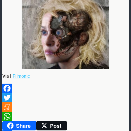
Via |
Filmonic
Facebook
Twitter
Meneame
Share
Post
WhatsApp