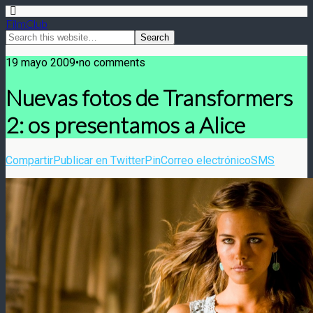
FilmClub
19 mayo 2009•no comments
Nuevas fotos de Transformers
2: os presentamos a Alice
Compartir
Publicar en Twitter
Pin
Correo electrónico
SMS