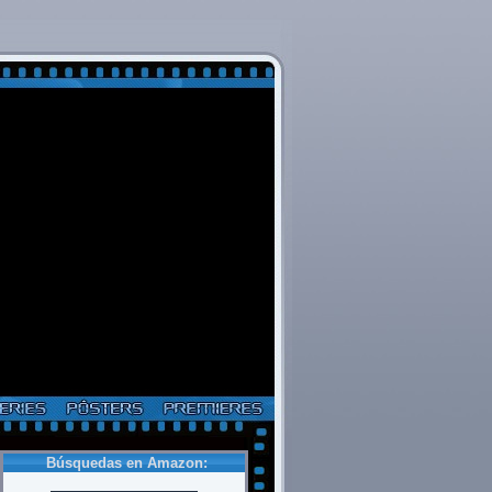
Búsquedas en Amazon: