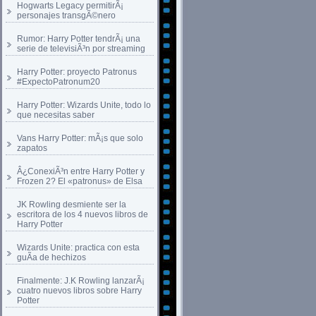
Hogwarts Legacy permitirÃ¡
personajes transgÃ©nero
Rumor: Harry Potter tendrÃ¡ una
serie de televisiÃ³n por streaming
Harry Potter: proyecto Patronus
#ExpectoPatronum20
Harry Potter: Wizards Unite, todo lo
que necesitas saber
Vans Harry Potter: mÃ¡s que solo
zapatos
Â¿ConexiÃ³n entre Harry Potter y
Frozen 2? El «patronus» de Elsa
JK Rowling desmiente ser la
escritora de los 4 nuevos libros de
Harry Potter
Wizards Unite: practica con esta
guÃ­a de hechizos
Finalmente: J.K Rowling lanzarÃ¡
cuatro nuevos libros sobre Harry
Potter