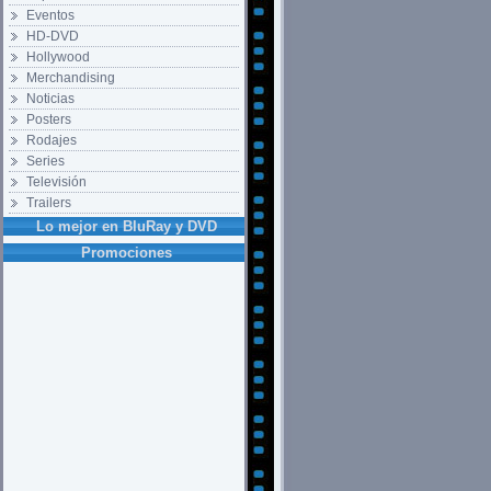
Eventos
HD-DVD
Hollywood
Merchandising
Noticias
Posters
Rodajes
Series
Televisión
Trailers
Lo mejor en BluRay y DVD
Promociones