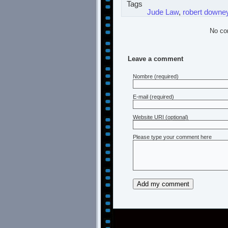
Tags
Jude Law
,
robert downey
No co
Leave a comment
Nombre
(required)
E-mail
(required)
Website URI (optional)
Please type your comment here