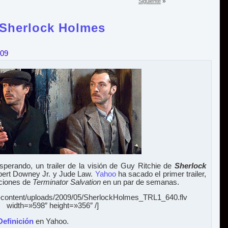
»
Siguiente
e Sherlock Holmes
009
perando, un trailer de la visión de Guy Ritchie de
Sherlock
obert Downey Jr. y Jude Law.
Yahoo
ha sacado el primer trailer,
cciones de
Terminator Salvation
en un par de semanas.
p-content/uploads/2009/05/SherlockHolmes_TRL1_640.flv
width=»598″ height=»356″ /]
Definición
en Yahoo.