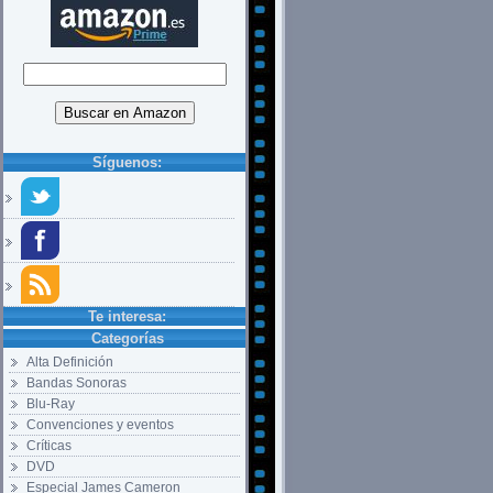
Síguenos:
Te interesa:
Categorías
Alta Definición
Bandas Sonoras
Blu-Ray
Convenciones y eventos
Críticas
DVD
Especial James Cameron