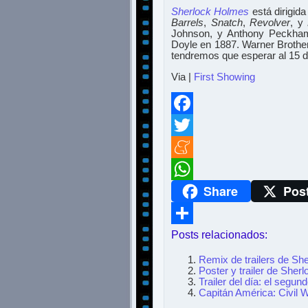
Sherlock Holmes
está dirigida
Barrels
,
Snatch
,
Revolver
, y
Johnson, y Anthony Peckham
Doyle en 1887. Warner Brother
tendremos que esperar al 15 
Via |
First Showing
Facebook
Twitter
Meneame
Share
Pos
WhatsApp
Posts relacionados:
Compartir
Remix de trailers de Sh
Poster y trailer de Sh
Trailer del día: el seg
Capitán América: Civil W