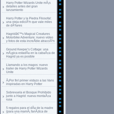
Harry Potter Wizards Unite mÃ¡s
detalles antes del gran
lanzamiento
Harry Potter y la Piedra Filosofal:
una vieja ediciÃ³n que vale miles
de dÃ³lares
Hagridâ€™s Magical Creatures
Motorbike Adventure: nuevo video
y fotos de esta increÃ­ble atracciÃ³n
Ground Keeper’s Cottage: una
mÃ¡gica estadÃ­a en la cabaÃ±a de
Hagrid ya es posible
Llamando a los magos: nuevo
trailer de Harry Potter Wizards
Unite
Â¡Por fin! primer vistazo a las Vans
inspiradas en Harry Potter
Sobrevuela el Bosque Prohibido
junto a Hagrid: nueva montaÃ±a
rusa
5 regalos para el dÃ­a de la madre
(para una mamÃ¡ fanÃ¡tica de