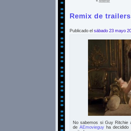
«
Anterior
Remix de trailer
Publicado el
sábado 23 mayo 2
No sabemos si Guy Ritchie a
de
AEmovieguy
ha decidido 