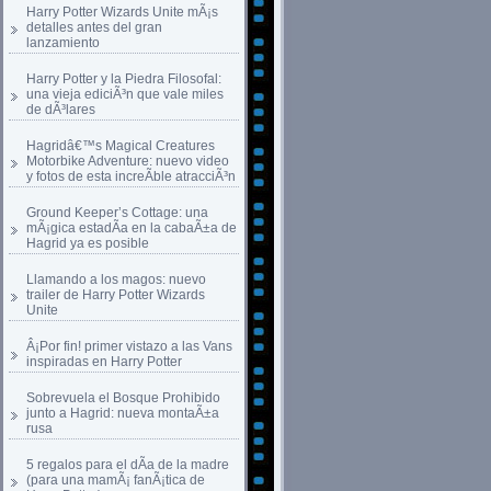
Harry Potter Wizards Unite mÃ¡s
detalles antes del gran
lanzamiento
Harry Potter y la Piedra Filosofal:
una vieja ediciÃ³n que vale miles
de dÃ³lares
Hagridâ€™s Magical Creatures
Motorbike Adventure: nuevo video
y fotos de esta increÃ­ble atracciÃ³n
Ground Keeper’s Cottage: una
mÃ¡gica estadÃ­a en la cabaÃ±a de
Hagrid ya es posible
Llamando a los magos: nuevo
trailer de Harry Potter Wizards
Unite
Â¡Por fin! primer vistazo a las Vans
inspiradas en Harry Potter
Sobrevuela el Bosque Prohibido
junto a Hagrid: nueva montaÃ±a
rusa
5 regalos para el dÃ­a de la madre
(para una mamÃ¡ fanÃ¡tica de