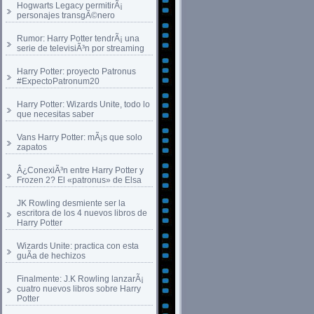
Hogwarts Legacy permitirÃ¡
personajes transgÃ©nero
Rumor: Harry Potter tendrÃ¡ una
serie de televisiÃ³n por streaming
Harry Potter: proyecto Patronus
#ExpectoPatronum20
Harry Potter: Wizards Unite, todo lo
que necesitas saber
Vans Harry Potter: mÃ¡s que solo
zapatos
Â¿ConexiÃ³n entre Harry Potter y
Frozen 2? El «patronus» de Elsa
JK Rowling desmiente ser la
escritora de los 4 nuevos libros de
Harry Potter
Wizards Unite: practica con esta
guÃ­a de hechizos
Finalmente: J.K Rowling lanzarÃ¡
cuatro nuevos libros sobre Harry
Potter