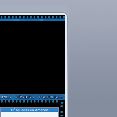
Búsquedas en Amazon: