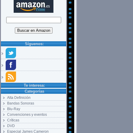
Síguenos:
Te interesa:
Categorías
Alta Definición
Bandas Sonoras
Blu-Ray
Convenciones y eventos
Críticas
DVD
Especial James Cameron