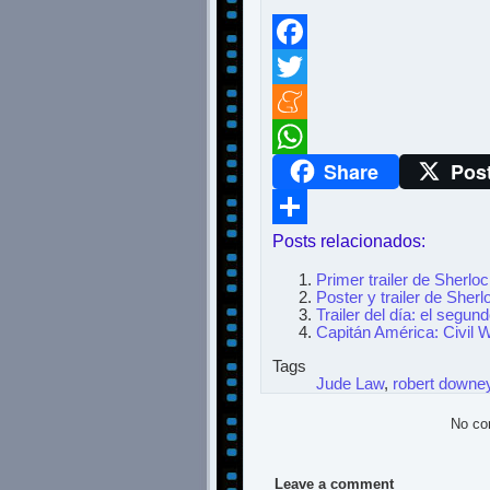
Facebook
Twitter
Meneame
Share
Pos
WhatsApp
Posts relacionados:
Compartir
Primer trailer de Sherl
Poster y trailer de Sh
Trailer del día: el seg
Capitán América: Civil W
Tags
Jude Law
,
robert downey
No co
Leave a comment