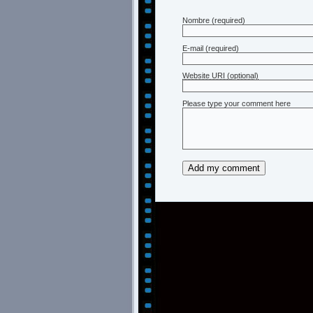
Nombre
(required)
E-mail
(required)
Website URI (optional)
Please type your comment here