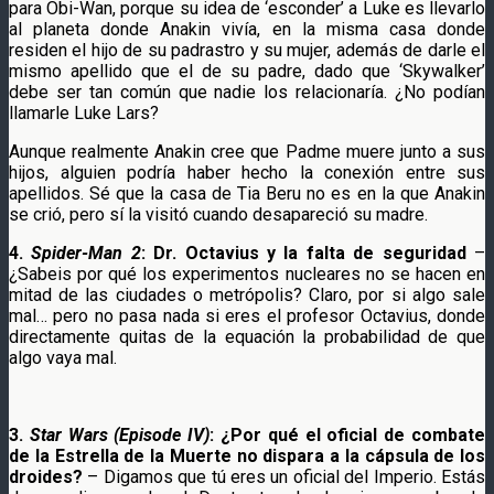
para Obi-Wan, porque su idea de ‘esconder’ a Luke es llevarlo
al planeta donde Anakin vivía, en la misma casa donde
residen el hijo de su padrastro y su mujer, además de darle el
mismo apellido que el de su padre, dado que ‘Skywalker’
debe ser tan común que nadie los relacionaría. ¿No podían
llamarle Luke Lars?
Aunque realmente Anakin cree que Padme muere junto a sus
hijos, alguien podría haber hecho la conexión entre sus
apellidos. Sé que la casa de Tia Beru no es en la que Anakin
se crió, pero sí la visitó cuando desapareció su madre.
4.
Spider-Man 2
: Dr. Octavius y la falta de seguridad
–
¿Sabeis por qué los experimentos nucleares no se hacen en
mitad de las ciudades o metrópolis? Claro, por si algo sale
mal… pero no pasa nada si eres el profesor Octavius, donde
directamente quitas de la equación la probabilidad de que
algo vaya mal.
3.
Star Wars (Episode IV)
: ¿Por qué el oficial de combate
de la Estrella de la Muerte no dispara a la cápsula de los
droides?
– Digamos que tú eres un oficial del Imperio. Estás