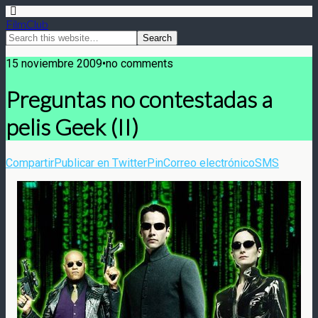
FilmClub
15 noviembre 2009•no comments
Preguntas no contestadas a
pelis Geek (II)
Compartir
Publicar en Twitter
Pin
Correo electrónico
SMS