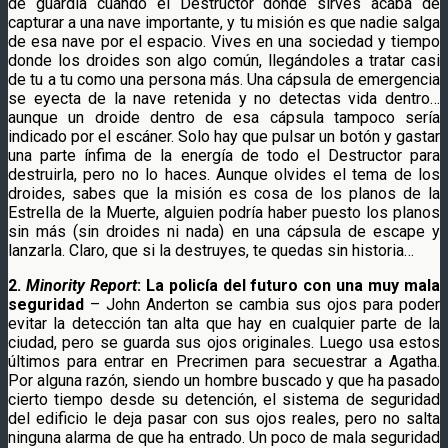
de guardia cuando el Destructor donde sirves acaba de
capturar a una nave importante, y tu misión es que nadie salga
de esa nave por el espacio. Vives en una sociedad y tiempo
donde los droides son algo común, llegándoles a tratar casi
de tu a tu como una persona más. Una cápsula de emergencia
se eyecta de la nave retenida y no detectas vida dentro…
aunque un droide dentro de esa cápsula tampoco sería
indicado por el escáner. Solo hay que pulsar un botón y gastar
una parte ínfima de la energía de todo el Destructor para
destruirla, pero no lo haces. Aunque olvides el tema de los
droides, sabes que la misión es cosa de los planos de la
Estrella de la Muerte, alguien podría haber puesto los planos
sin más (sin droides ni nada) en una cápsula de escape y
lanzarla. Claro, que si la destruyes, te quedas sin historia…
2.
Minority Report
: La policía del futuro con una muy mala
seguridad
– John Anderton se cambia sus ojos para poder
evitar la detección tan alta que hay en cualquier parte de la
ciudad, pero se guarda sus ojos originales. Luego usa estos
últimos para entrar en Precrimen para secuestrar a Agatha.
Por alguna razón, siendo un hombre buscado y que ha pasado
cierto tiempo desde su detención, el sistema de seguridad
del edificio le deja pasar con sus ojos reales, pero no salta
ninguna alarma de que ha entrado. Un poco de mala seguridad