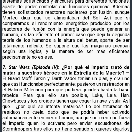
sistemas sofisticados y enchufes para diferentes funciones,
aparte de poder controlar sus funciones químicas. Además
tienen sofisticados reactores nucleares por fusión, aunque
Morfeo diga que se alimentaban del Sol. Así que si
comparamos el rendimiento energético producido por los
reactores de fusión con la energía que puede generar un
humano, es tan eficiente el primer caso que deja la segunda
teoría de los humanos a la altura del betún, aparte de ser
totalmente ridículo. Se supone que las máquinas piensan
según una lógica, y la manera de ser más eficientes
precisamente no es esa.
7.
Star Wars (Episode IV)
: ¿Por qué el Imperio trató de
matar a nuestros héroes en la Estrella de la Muerte?
—
El Grand Moff Tarkin y Darth Vader tenían un plan, y era uno
que casi funcionaba perfectamente: pusieron un rastreador en
el Halcón Milenario para que pudiera guiarles hasta la base
rebelde. Para que ello sea posible, Luke, Leia, Han,
Chewbacca y los droides tienen que coger la nave y salir. Así
que… ¿por qué se intenta matarlos? Lo del triturador de
residuos no cuela, dado que se podría haber activado
automáticamente en cierto horario, así que no creo que fuera
el imperio quien lo activara; pero enviar escuadrones de
Stormtroopers tras ellos no tiene sentido si quieres dejarlos