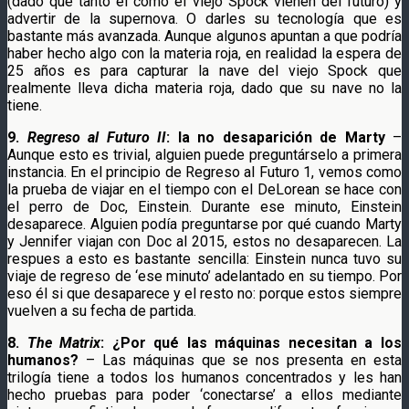
(dado que tanto él como el viejo Spock vienen del futuro) y
advertir de la supernova. O darles su tecnología que es
bastante más avanzada. Aunque algunos apuntan a que podría
haber hecho algo con la materia roja, en realidad la espera de
25 años es para capturar la nave del viejo Spock que
realmente lleva dicha materia roja, dado que su nave no la
tiene.
9.
Regreso al Futuro II
: la no desaparición de Marty
–
Aunque esto es trivial, alguien puede preguntárselo a primera
instancia. En el principio de Regreso al Futuro 1, vemos como
la prueba de viajar en el tiempo con el DeLorean se hace con
el perro de Doc, Einstein. Durante ese minuto, Einstein
desaparece. Alguien podía preguntarse por qué cuando Marty
y Jennifer viajan con Doc al 2015, estos no desaparecen. La
respues a esto es bastante sencilla: Einstein nunca tuvo su
viaje de regreso de ‘ese minuto’ adelantado en su tiempo. Por
eso él si que desaparece y el resto no: porque estos siempre
vuelven a su fecha de partida.
8.
The Matrix
: ¿Por qué las máquinas necesitan a los
humanos?
– Las máquinas que se nos presenta en esta
trilogía tiene a todos los humanos concentrados y les han
hecho pruebas para poder ‘conectarse’ a ellos mediante