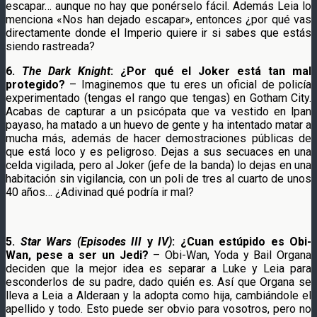
escapar… aunque no hay que ponérselo fácil. Además Leia lo
menciona «Nos han dejado escapar», entonces ¿por qué vas
directamente donde el Imperio quiere ir si sabes que estás
siendo rastreada?
6.
The Dark Knight
: ¿Por qué el Joker está tan mal
protegido?
– Imaginemos que tu eres un oficial de policía
experimentado (tengas el rango que tengas) en Gotham City.
Acabas de capturar a un psicópata que va vestido en lpan
payaso, ha matado a un huevo de gente y ha intentado matar a
mucha más, además de hacer demostraciones públicas de
que está loco y es peligroso. Dejas a sus secuaces en una
celda vigilada, pero al Joker (jefe de la banda) lo dejas en una
habitación sin vigilancia, con un poli de tres al cuarto de unos
40 años… ¿Adivinad qué podría ir mal?
5.
Star Wars (Episodes III
y
IV)
: ¿Cuan estúpido es Obi-
Wan, pese a ser un Jedi?
– Obi-Wan, Yoda y Bail Organa
deciden que la mejor idea es separar a Luke y Leia para
esconderlos de su padre, dado quién es. Así que Organa se
lleva a Leia a Alderaan y la adopta como hija, cambiándole el
apellido y todo. Esto puede ser obvio para vosotros, pero no