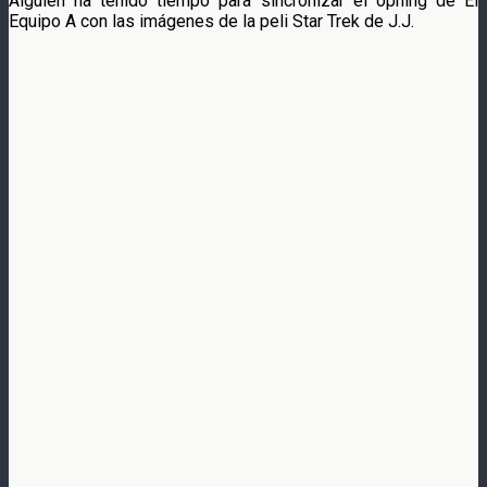
Alguien ha tenido tiempo para sincronizar el opning de El
Equipo A con las imágenes de la peli Star Trek de J.J.