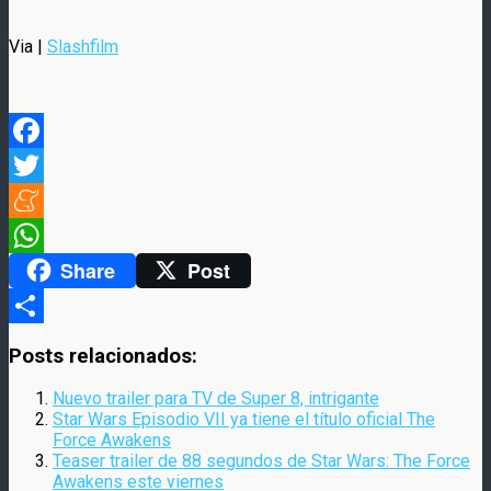
Via |
Slashfilm
Facebook
Twitter
Meneame
Share
Post
WhatsApp
Compartir
Posts relacionados:
Nuevo trailer para TV de Super 8, intrigante
Star Wars Episodio VII ya tiene el título oficial The
Force Awakens
Teaser trailer de 88 segundos de Star Wars: The Force
Awakens este viernes