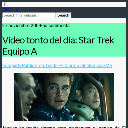
FilmClub
27 noviembre 2009•no comments
Video tonto del día: Star Trek
Equipo A
Compartir
Publicar en Twitter
Pin
Correo electrónico
SMS