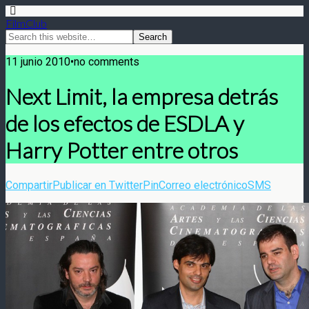
FilmClub
11 junio 2010•no comments
Next Limit, la empresa detrás
de los efectos de ESDLA y
Harry Potter entre otros
Compartir
Publicar en Twitter
Pin
Correo electrónico
SMS