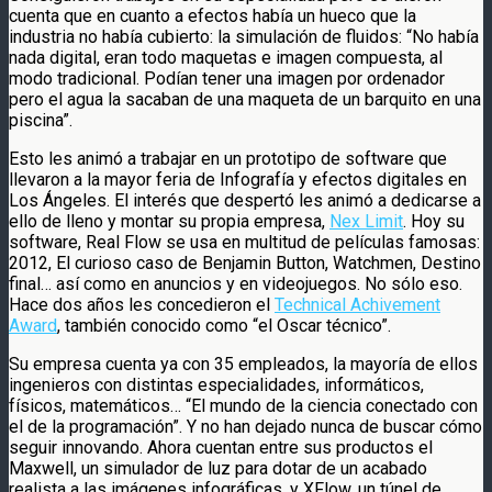
cuenta que en cuanto a efectos había un hueco que la
industria no había cubierto: la simulación de fluidos: “No había
nada digital, eran todo maquetas e imagen compuesta, al
modo tradicional. Podían tener una imagen por ordenador
pero el agua la sacaban de una maqueta de un barquito en una
piscina”.
Esto les animó a trabajar en un prototipo de software que
llevaron a la mayor feria de Infografía y efectos digitales en
Los Ángeles. El interés que despertó les animó a dedicarse a
ello de lleno y montar su propia empresa,
Nex Limit
. Hoy su
software, Real Flow se usa en multitud de películas famosas:
2012, El curioso caso de Benjamin Button, Watchmen, Destino
final… así como en anuncios y en videojuegos. No sólo eso.
Hace dos años les concedieron el
Technical Achivement
Award
, también conocido como “el Oscar técnico”.
Su empresa cuenta ya con 35 empleados, la mayoría de ellos
ingenieros con distintas especialidades, informáticos,
físicos, matemáticos… “El mundo de la ciencia conectado con
el de la programación”. Y no han dejado nunca de buscar cómo
seguir innovando. Ahora cuentan entre sus productos el
Maxwell, un simulador de luz para dotar de un acabado
realista a las imágenes infográficas, y XFlow, un túnel de