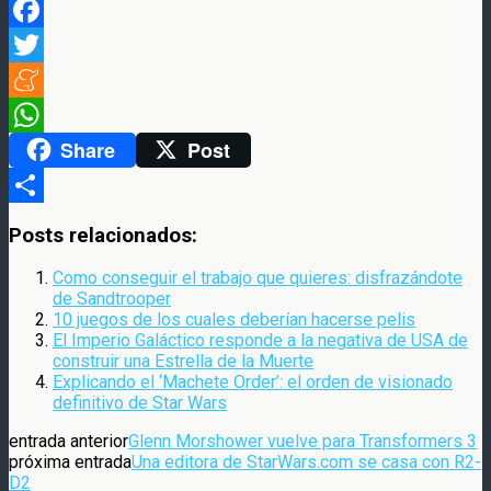
Facebook
Twitter
Meneame
Share
Post
WhatsApp
Compartir
Posts relacionados:
Como conseguir el trabajo que quieres: disfrazándote
de Sandtrooper
10 juegos de los cuales deberían hacerse pelis
El Imperio Galáctico responde a la negativa de USA de
construir una Estrella de la Muerte
Explicando el ‘Machete Order’: el orden de visionado
definitivo de Star Wars
entrada anterior
Glenn Morshower vuelve para Transformers 3
próxima entrada
Una editora de StarWars.com se casa con R2-
D2