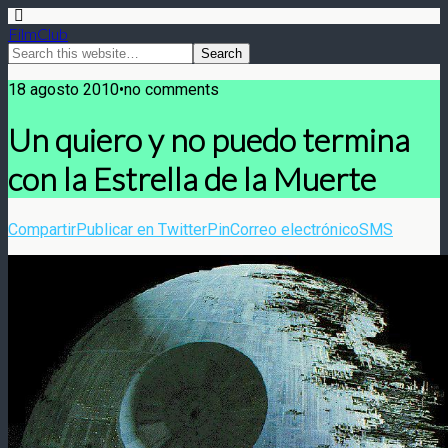
FilmClub
18 agosto 2010•no comments
Un quiero y no puedo termina
con la Estrella de la Muerte
Compartir
Publicar en Twitter
Pin
Correo electrónico
SMS